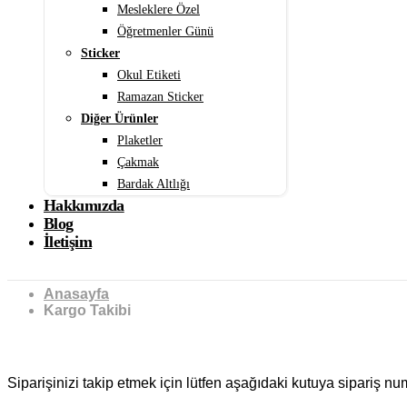
Mesleklere Özel
Öğretmenler Günü
Sticker
Okul Etiketi
Ramazan Sticker
Diğer Ürünler
Plaketler
Çakmak
Bardak Altlığı
Hakkımızda
Blog
İletişim
Anasayfa
Kargo Takibi
Kargo Takibi
Siparişinizi takip etmek için lütfen aşağıdaki kutuya sipariş nu