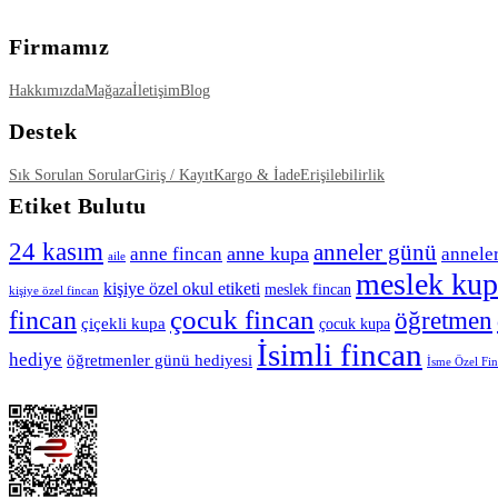
Firmamız
Hakkımızda
Mağaza
İletişim
Blog
Destek
Sık Sorulan Sorular
Giriş / Kayıt
Kargo & İade
Erişilebilirlik
Etiket Bulutu
24 kasım
anneler günü
anne kupa
anne fincan
annele
aile
meslek kup
kişiye özel okul etiketi
meslek fincan
kişiye özel fincan
çocuk fincan
fincan
öğretmen
çiçekli kupa
çocuk kupa
İsimli fincan
hediye
öğretmenler günü hediyesi
İsme Özel Fi