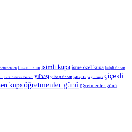
isimli kupa
isme özel kupa
fincan takımı
kalpli fincan
defter etiketi
çiçekli
yılbaşı
pa
yılbaşı fincan
Türk Kahvesi Fincanı
yılbaşı kupa
çift kupa
öğretmenler günü
men kupa
öğretmenler günü