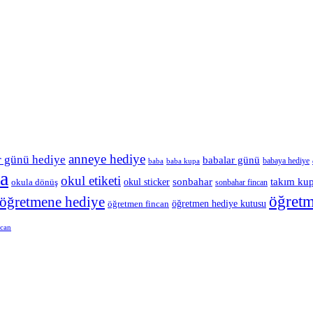
anneye hediye
r günü hediye
babalar günü
babaya hediye
baba
baba kupa
a
okul etiketi
okul sticker
sonbahar
takım ku
okula dönüş
sonbahar fincan
öğret
öğretmene hediye
öğretmen hediye kutusu
öğretmen fincan
ncan