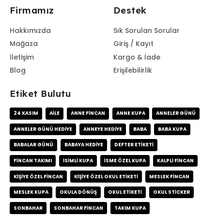
Firmamız
Destek
Hakkımızda
Sık Sorulan Sorular
Mağaza
Giriş / Kayıt
İletişim
Kargo & İade
Blog
Erişilebilirlik
Etiket Bulutu
24 KASIM
AILE
ANNE FINCAN
ANNE KUPA
ANNELER GÜNÜ
ANNELER GÜNÜ HEDIYE
ANNEYE HEDIYE
BABA
BABA KUPA
BABALAR GÜNÜ
BABAYA HEDIYE
DEFTER ETIKETI
FINCAN TAKIMI
ISIMLI KUPA
ISME ÖZEL KUPA
KALPLI FINCAN
KIŞIYE ÖZEL FINCAN
KIŞIYE ÖZEL OKUL ETIKETI
MESLEK FINCAN
MESLEK KUPA
OKULA DÖNÜŞ
OKUL ETIKETI
OKUL STICKER
SONBAHAR
SONBAHAR FINCAN
TAKIM KUPA