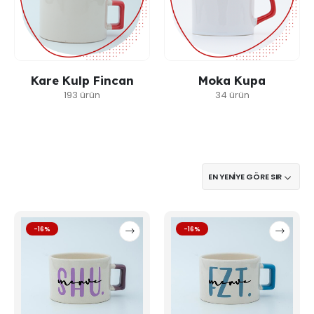
Kare Kulp Fincan
Moka Kupa
193 ürün
34 ürün
Bu
Bu
-16%
-16%
ürünün
ürünün
birden
birden
fazla
fazla
varyasyonu
varyasyonu
var.
var.
Seçenekler
Seçenekler