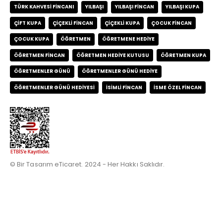
TÜRK KAHVESI FINCANI
YILBAŞI
YILBAŞI FINCAN
YILBAŞI KUPA
ÇIFT KUPA
ÇIÇEKLI FINCAN
ÇIÇEKLI KUPA
ÇOCUK FINCAN
ÇOCUK KUPA
ÖĞRETMEN
ÖĞRETMENE HEDIYE
ÖĞRETMEN FINCAN
ÖĞRETMEN HEDIYE KUTUSU
ÖĞRETMEN KUPA
ÖĞRETMENLER GÜNÜ
ÖĞRETMENLER GÜNÜ HEDIYE
ÖĞRETMENLER GÜNÜ HEDIYESI
İSIMLI FINCAN
İSME ÖZEL FINCAN
© Bir Tasarım eTicaret. 2024 - Her Hakkı Saklıdır.