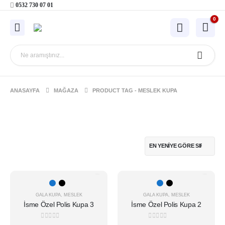
0532 730 07 01
0
ANASAYFA
MAĞAZA
PRODUCT TAG -
MESLEK KUPA
Bu
Bu
ürünün
ürünün
birden
birden
GALA KUPA
,
MESLEK
GALA KUPA
,
MESLEK
İsme Özel Polis Kupa 3
İsme Özel Polis Kupa 2
fazla
fazla
varyasyonu
varyasyonu
0
5 üzerinden
0
5 üzerinden