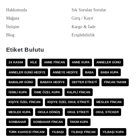
Hakkımızda
Sık Sorulan Sorular
Mağaza
Giriş / Kayıt
İletişim
Kargo & İade
Blog
Erişilebilirlik
Etiket Bulutu
24 KASIM
AILE
ANNE FINCAN
ANNE KUPA
ANNELER GÜNÜ
ANNELER GÜNÜ HEDIYE
ANNEYE HEDIYE
BABA
BABA KUPA
BABALAR GÜNÜ
BABAYA HEDIYE
DEFTER ETIKETI
FINCAN TAKIMI
ISIMLI KUPA
ISME ÖZEL KUPA
KALPLI FINCAN
KIŞIYE ÖZEL FINCAN
KIŞIYE ÖZEL OKUL ETIKETI
MESLEK FINCAN
MESLEK KUPA
OKULA DÖNÜŞ
OKUL ETIKETI
OKUL STICKER
SONBAHAR
SONBAHAR FINCAN
TAKIM KUPA
TÜRK KAHVESI FINCANI
YILBAŞI
YILBAŞI FINCAN
YILBAŞI KUPA