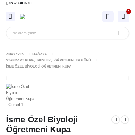
0532 730 07 01
0
ANASAYFA
MAĞAZA
STANDART KUPA
,
MESLEK
,
ÖĞRETMENLER GÜNÜ
İSME ÖZEL BIYOLOJI ÖĞRETMENI KUPA
İsme Özel Biyoloji
Öğretmeni Kupa