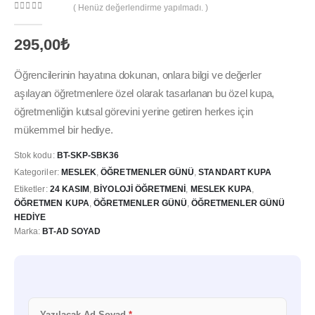
( Henüz değerlendirme yapılmadı. )
0
out of 5
295,00
₺
Öğrencilerinin hayatına dokunan, onlara bilgi ve değerler
aşılayan öğretmenlere özel olarak tasarlanan bu özel kupa,
öğretmenliğin kutsal görevini yerine getiren herkes için
mükemmel bir hediye.
Stok kodu:
BT-SKP-SBK36
Kategoriler:
MESLEK
,
ÖĞRETMENLER GÜNÜ
,
STANDART KUPA
Etiketler:
24 KASIM
,
BIYOLOJI ÖĞRETMENI
,
MESLEK KUPA
,
ÖĞRETMEN KUPA
,
ÖĞRETMENLER GÜNÜ
,
ÖĞRETMENLER GÜNÜ
HEDIYE
Marka:
BT-AD SOYAD
Yazılacak Ad Soyad
*