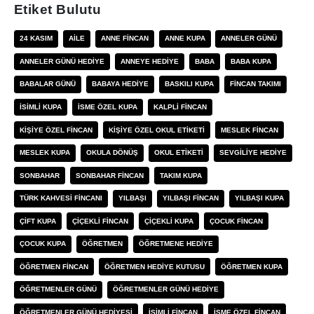
Etiket Bulutu
24 KASIM
AILE
ANNE FINCAN
ANNE KUPA
ANNELER GÜNÜ
ANNELER GÜNÜ HEDIYE
ANNEYE HEDIYE
BABA
BABA KUPA
BABALAR GÜNÜ
BABAYA HEDIYE
BASKILI KUPA
FINCAN TAKIMI
ISIMLI KUPA
ISME ÖZEL KUPA
KALPLI FINCAN
KIŞIYE ÖZEL FINCAN
KIŞIYE ÖZEL OKUL ETIKETI
MESLEK FINCAN
MESLEK KUPA
OKULA DÖNÜŞ
OKUL ETIKETI
SEVGILIYE HEDIYE
SONBAHAR
SONBAHAR FINCAN
TAKIM KUPA
TÜRK KAHVESI FINCANI
YILBAŞI
YILBAŞI FINCAN
YILBAŞI KUPA
ÇIFT KUPA
ÇIÇEKLI FINCAN
ÇIÇEKLI KUPA
ÇOCUK FINCAN
ÇOCUK KUPA
ÖĞRETMEN
ÖĞRETMENE HEDIYE
ÖĞRETMEN FINCAN
ÖĞRETMEN HEDIYE KUTUSU
ÖĞRETMEN KUPA
ÖĞRETMENLER GÜNÜ
ÖĞRETMENLER GÜNÜ HEDIYE
ÖĞRETMENLER GÜNÜ HEDIYESI
İSIMLI FINCAN
İSME ÖZEL FINCAN