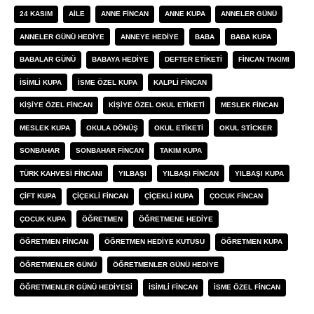
24 KASIM
AILE
ANNE FINCAN
ANNE KUPA
ANNELER GÜNÜ
ANNELER GÜNÜ HEDIYE
ANNEYE HEDIYE
BABA
BABA KUPA
BABALAR GÜNÜ
BABAYA HEDIYE
DEFTER ETIKETI
FINCAN TAKIMI
ISIMLI KUPA
ISME ÖZEL KUPA
KALPLI FINCAN
KIŞIYE ÖZEL FINCAN
KIŞIYE ÖZEL OKUL ETIKETI
MESLEK FINCAN
MESLEK KUPA
OKULA DÖNÜŞ
OKUL ETIKETI
OKUL STICKER
SONBAHAR
SONBAHAR FINCAN
TAKIM KUPA
TÜRK KAHVESI FINCANI
YILBAŞI
YILBAŞI FINCAN
YILBAŞI KUPA
ÇIFT KUPA
ÇIÇEKLI FINCAN
ÇIÇEKLI KUPA
ÇOCUK FINCAN
ÇOCUK KUPA
ÖĞRETMEN
ÖĞRETMENE HEDIYE
ÖĞRETMEN FINCAN
ÖĞRETMEN HEDIYE KUTUSU
ÖĞRETMEN KUPA
ÖĞRETMENLER GÜNÜ
ÖĞRETMENLER GÜNÜ HEDIYE
ÖĞRETMENLER GÜNÜ HEDIYESI
İSIMLI FINCAN
İSME ÖZEL FINCAN