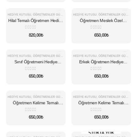
HEDIYE KUTUSU
,
ÖĞRETMENLER GÜNÜ
HEDIYE KUTUSU
,
ÖĞRETMENLER GÜNÜ
Hilal Temalı Öğretmen Hediye
Öğretmen Meslek Özel
Kutusu
Hediye Kutusu
0
5 üzerinden
0
5 üzerinden
820,00
₺
650,00
₺
HEDIYE KUTUSU
,
ÖĞRETMENLER GÜNÜ
HEDIYE KUTUSU
,
ÖĞRETMENLER GÜNÜ
Sınıf Öğretmeni Hediye
Erkek Öğretmen Hediye
Kutusu
Kutusu
0
5 üzerinden
0
5 üzerinden
650,00
₺
650,00
₺
HEDIYE KUTUSU
,
ÖĞRETMENLER GÜNÜ
HEDIYE KUTUSU
,
ÖĞRETMENLER GÜNÜ
Öğretmen Kelime Temalı
Öğretmen Kelime Temalı
Hediye Kutusu v2
Hediye Kutusu v1
0
5 üzerinden
0
5 üzerinden
650,00
₺
650,00
₺
STOKTA YOK