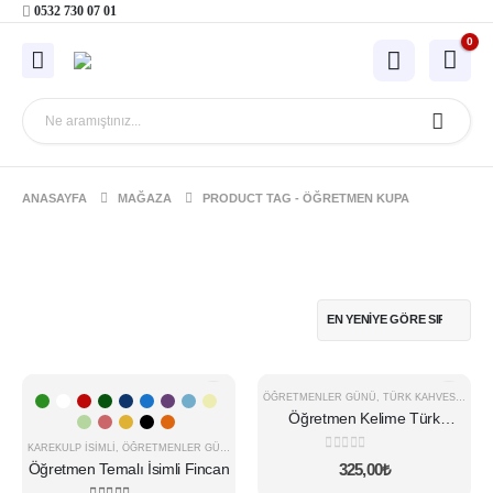
0532 730 07 01
0
ANASAYFA
MAĞAZA
PRODUCT TAG -
ÖĞRETMEN KUPA
Bu
-16%
ÖĞRETMENLER GÜNÜ
,
TÜRK KAHVESI FINCANI
ürünün
Öğretmen Kelime Türk
birden
Kahvesi Fincanı
fazla
KAREKULP İSIMLI
,
ÖĞRETMENLER GÜNÜ
0
5 üzerinden
Öğretmen Temalı İsimli Fincan
325,00
₺
varyasyonu