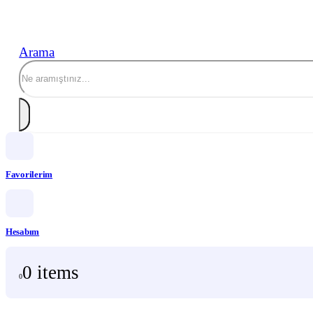
Arama
Favorilerim
Hesabım
0 items
0