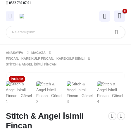
0532 730 07 01
0
ANASAYFA
MAĞAZA
FINCAN
,
KARE KULP FINCAN
,
KAREKULP İSIMLI
STITCH & ANGEL İSIMLI FINCAN
İNDIRIM
Stitch & Angel İsimli
Fincan