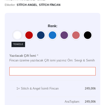
Etiketler:
STITCH ANGEL
,
STITCH FINCAN
Renk
TEMIZLE
Yazılacak Çift İsmi
*
Fincan üzerine yazılacak Çift ismi yazınız Örn: Sevgi & Semih
1×
Stitch & Angel İsimli Fincan
249,00
₺
AraToplam:
249,00
₺