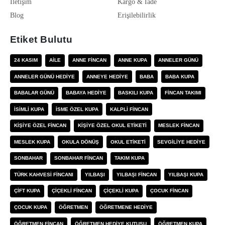
İletişim
Kargo & İade
Blog
Erişilebilirlik
Etiket Bulutu
24 KASIM
AILE
ANNE FINCAN
ANNE KUPA
ANNELER GÜNÜ
ANNELER GÜNÜ HEDIYE
ANNEYE HEDIYE
BABA
BABA KUPA
BABALAR GÜNÜ
BABAYA HEDIYE
BASKILI KUPA
FINCAN TAKIMI
ISIMLI KUPA
ISME ÖZEL KUPA
KALPLI FINCAN
KIŞIYE ÖZEL FINCAN
KIŞIYE ÖZEL OKUL ETIKETI
MESLEK FINCAN
MESLEK KUPA
OKULA DÖNÜŞ
OKUL ETIKETI
SEVGILIYE HEDIYE
SONBAHAR
SONBAHAR FINCAN
TAKIM KUPA
TÜRK KAHVESI FINCANI
YILBAŞI
YILBAŞI FINCAN
YILBAŞI KUPA
ÇIFT KUPA
ÇIÇEKLI FINCAN
ÇIÇEKLI KUPA
ÇOCUK FINCAN
ÇOCUK KUPA
ÖĞRETMEN
ÖĞRETMENE HEDIYE
ÖĞRETMEN FINCAN
ÖĞRETMEN HEDIYE KUTUSU
ÖĞRETMEN KUPA