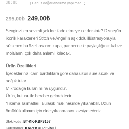
( Henüz değerlendirme yapılmadı. )
0
out of 5
Orijinal
Şu
249,00
₺
295,00
₺
fiyat:
andaki
295,00₺.
fiyat:
Sevginizi en sevimli şekilde ifade etmeye ne dersiniz? Disney’in
249,00₺.
ikonik karakterleri Stitch ve Angel’ın aşk dolu illüstrasyonuyla
süslenen bu özel tasarım kupa, partnerinizle paylaştığınız kahve
molalarını çok daha anlamlı kılacak.
Ürün Özellikleri
İçeceklerinizi cam bardaklara göre daha uzun süre sıcak ve
soğuk tutar.
Mikrodalga kullanımına uygundur.
Ürün, kutusu ile beraber gelmektedir.
Yıkama Talimatları: Bulaşık makinesinde yıkanabilir. Uzun
ömürlü kullanım için elde yıkanmasını tavsiye ederiz.
Stok kodu:
BT-KK-KBFS157
Kategoriler:
KAREKULP İSIMLI