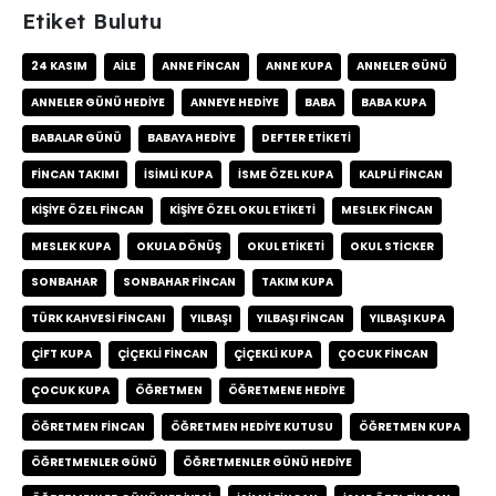
Etiket Bulutu
24 KASIM
AILE
ANNE FINCAN
ANNE KUPA
ANNELER GÜNÜ
ANNELER GÜNÜ HEDIYE
ANNEYE HEDIYE
BABA
BABA KUPA
BABALAR GÜNÜ
BABAYA HEDIYE
DEFTER ETIKETI
FINCAN TAKIMI
ISIMLI KUPA
ISME ÖZEL KUPA
KALPLI FINCAN
KIŞIYE ÖZEL FINCAN
KIŞIYE ÖZEL OKUL ETIKETI
MESLEK FINCAN
MESLEK KUPA
OKULA DÖNÜŞ
OKUL ETIKETI
OKUL STICKER
SONBAHAR
SONBAHAR FINCAN
TAKIM KUPA
TÜRK KAHVESI FINCANI
YILBAŞI
YILBAŞI FINCAN
YILBAŞI KUPA
ÇIFT KUPA
ÇIÇEKLI FINCAN
ÇIÇEKLI KUPA
ÇOCUK FINCAN
ÇOCUK KUPA
ÖĞRETMEN
ÖĞRETMENE HEDIYE
ÖĞRETMEN FINCAN
ÖĞRETMEN HEDIYE KUTUSU
ÖĞRETMEN KUPA
ÖĞRETMENLER GÜNÜ
ÖĞRETMENLER GÜNÜ HEDIYE