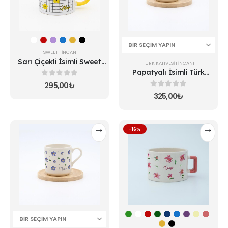
var.
var.
Seçenekler
Seçenekler
ürün
ürün
sayfasından
sayfasından
seçilebilir
seçilebilir
SWEET FINCAN
Sarı Çiçekli İsimli Sweet
TÜRK KAHVESI FINCANI
Fincan
Papatyalı İsimli Türk
Kahvesi Fincanı
0
5 üzerinden
295,00
₺
0
5 üzerinden
325,00
₺
Bu
Bu
-16%
ürünün
ürünün
birden
birden
fazla
fazla
varyasyonu
varyasyonu
var.
var.
Seçenekler
Seçenekler
ürün
ürün
sayfasından
sayfasından
seçilebilir
seçilebilir