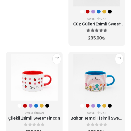
ürün
ürün
sayfasından
sayfasından
seçilebilir
seçilebilir
SWEET FINCAN
Güz Gülleri İsimli Sweet
Fincan
5.00
5 üzerinden
295,00
₺
Bu
Bu
ürünün
ürünün
birden
birden
fazla
fazla
varyasyonu
varyasyonu
var.
var.
Seçenekler
Seçenekler
ürün
ürün
sayfasından
sayfasından
seçilebilir
seçilebilir
SWEET FINCAN
SWEET FINCAN
Çilekli İsimli Sweet Fincan
Bahar Temalı İsimli Sweet
Fincan
0
5 üzerinden
0
5 üzerinden