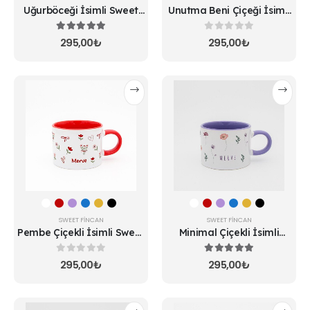
Uğurböceği İsimli Sweet
Unutma Beni Çiçeği İsimli
Fincan
Sweet Fincan
5.00
5 üzerinden
0
5 üzerinden
295,00
₺
295,00
₺
Bu
Bu
ürünün
ürünün
birden
birden
fazla
fazla
varyasyonu
varyasyonu
var.
var.
Seçenekler
Seçenekler
ürün
ürün
sayfasından
sayfasından
seçilebilir
seçilebilir
SWEET FINCAN
SWEET FINCAN
Pembe Çiçekli İsimli Sweet
Minimal Çiçekli İsimli
Fincan
Sweet Fincan
0
5 üzerinden
5.00
5 üzerinden
295,00
₺
295,00
₺
Bu
Bu