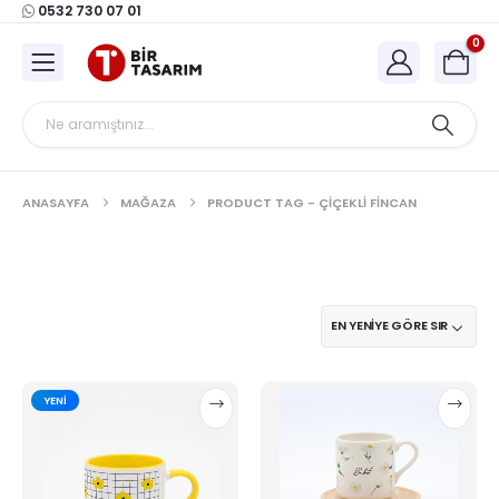
0532 730 07 01
0
ANASAYFA
MAĞAZA
PRODUCT TAG -
ÇIÇEKLI FINCAN
Bu
Bu
YENI
ürünün
ürünün
birden
birden
fazla
fazla
varyasyonu
varyasyonu