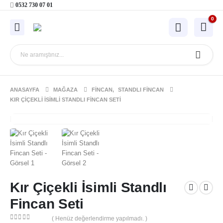
0532 730 07 01
0
ANASAYFA
MAĞAZA
FINCAN
,
STANDLI FINCAN
KIR ÇIÇEKLI İSIMLI STANDLI FINCAN SETI
Kır Çiçekli İsimli Standlı
Fincan Seti
( Henüz değerlendirme yapılmadı. )