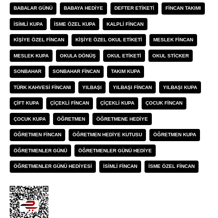
BABALAR GÜNÜ
BABAYA HEDIYE
DEFTER ETIKETI
FINCAN TAKIMI
ISIMLI KUPA
ISME ÖZEL KUPA
KALPLI FINCAN
KIŞIYE ÖZEL FINCAN
KIŞIYE ÖZEL OKUL ETIKETI
MESLEK FINCAN
MESLEK KUPA
OKULA DÖNÜŞ
OKUL ETIKETI
OKUL STICKER
SONBAHAR
SONBAHAR FINCAN
TAKIM KUPA
TÜRK KAHVESI FINCANI
YILBAŞI
YILBAŞI FINCAN
YILBAŞI KUPA
ÇIFT KUPA
ÇIÇEKLI FINCAN
ÇIÇEKLI KUPA
ÇOCUK FINCAN
ÇOCUK KUPA
ÖĞRETMEN
ÖĞRETMENE HEDIYE
ÖĞRETMEN FINCAN
ÖĞRETMEN HEDIYE KUTUSU
ÖĞRETMEN KUPA
ÖĞRETMENLER GÜNÜ
ÖĞRETMENLER GÜNÜ HEDIYE
ÖĞRETMENLER GÜNÜ HEDIYESI
İSIMLI FINCAN
İSME ÖZEL FINCAN