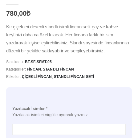
0
out of 5
780,00
₺
Kır çiçekleri desenli standlı isimli fincan seti, çay ve kahve
keyfinizi daha da özel kılacak. Her fincana farklı bir isim
yazdırarak kişiselleştirebilirsiniz. Standı sayesinde fincanlarınızı
düzenli bir şekilde saklayabilir ve sergileyebilirsiniz.
Stok kodu:
BT-SF-SFMT-05
Kategoriler:
FINCAN
,
STANDLI FINCAN
Etiketler:
ÇIÇEKLI FINCAN
,
STANDLI FINCAN SETI
Yazılacak İsimler
*
Yazılacak isimleri virgülle ayırarak yazınız.