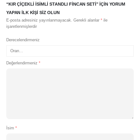
“KIR ÇIÇEKLI İSIMLI STANDLI FINCAN SETI” IÇIN YORUM
YAPAN ILK KIŞI SIZ OLUN
E-posta adresiniz yayınlanmayacak.
Gerekli alanlar
*
ile
işaretlenmişlerdir
Derecelendirmeniz
Değerlendirmeniz
*
İsim
*