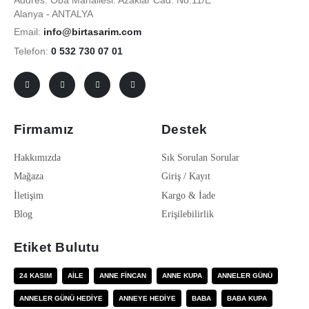
Addres: Oba Mahallesi. Azaklar Cad. No:11/E
Alanya - ANTALYA
Email:
info@birtasarim.com
Telefon:
0 532 730 07 01
Firmamız
Destek
Hakkımızda
Sık Sorulan Sorular
Mağaza
Giriş / Kayıt
İletişim
Kargo & İade
Blog
Erişilebilirlik
Etiket Bulutu
24 KASIM
AILE
ANNE FINCAN
ANNE KUPA
ANNELER GÜNÜ
ANNELER GÜNÜ HEDIYE
ANNEYE HEDIYE
BABA
BABA KUPA