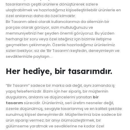
tasarılarımızı çeşitli ürünlere dönüştürerek sizlere
ulaştırabilmek ve hazırladığımız kişiselleştirilebilir ürünlerle en
özel anılarınızı daha da özel kılmaktır.
Bir Tasarım ailesi olarak kullanıcılarımızı da ailemizin bir
parçası olarak görüyor, sizin mutluluğunuzu ve
memnuniyetinizi her şeyden önemli görüyoruz. Bu yüzden
herhangi bir soru veya özel isteğiniz için bizimle iletişime
geçmekten çekinmeyin. Özenle hazırladığımız ürünlerimiz
sizleri bekliyor; siz de ‘Bir Tasarım’ı keşfedin, deneyimleyin ve
sevdiklerinizle paylaşın…
Her hediye, bir tasarımdır.
“Bir Tasarım” sadece bir marka adı değil, aynı zamanda iş
yapış felsefemizdir. Bizim için her sipariş, bir müşterinin
duygularını, anılarını ve düşüncelerini yansıtan
bir
tasarım
sürecidir. Ürünlerimiz, seri üretim nesneler değil,
özenle düşünülmüş, sevgiyle tasarlanmış ve en kaliteli şekilde
sunulmuş kişisel deneyimlerdir. Müşterilerimiz bize sadece bir
ürün siparişi vermez; bir anıyı ölümsüzleştirmek, bir
gülümseme yaratmak ve sevdiklerine ne kadar özel