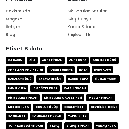
Hakkımızda
Sık Sorulan Sorular
Mağaza
Giriş / Kayıt
İletişim
Kargo & İade
Blog
Erişilebilirlik
Etiket Bulutu
24 KASIM
AILE
ANNE FINCAN
ANNE KUPA
ANNELER GÜNÜ
ANNELER GÜNÜ HEDIYE
ANNEYE HEDIYE
BABA
BABA KUPA
BABALAR GÜNÜ
BABAYA HEDIYE
BASKILI KUPA
FINCAN TAKIMI
ISIMLI KUPA
ISME ÖZEL KUPA
KALPLI FINCAN
KIŞIYE ÖZEL FINCAN
KIŞIYE ÖZEL OKUL ETIKETI
MESLEK FINCAN
MESLEK KUPA
OKULA DÖNÜŞ
OKUL ETIKETI
SEVGILIYE HEDIYE
SONBAHAR
SONBAHAR FINCAN
TAKIM KUPA
TÜRK KAHVESI FINCANI
YILBAŞI
YILBAŞI FINCAN
YILBAŞI KUPA