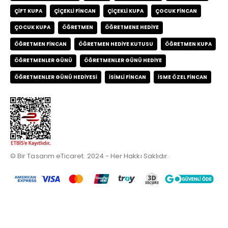
ÇIFT KUPA
ÇIÇEKLI FINCAN
ÇIÇEKLI KUPA
ÇOCUK FINCAN
ÇOCUK KUPA
ÖĞRETMEN
ÖĞRETMENE HEDIYE
ÖĞRETMEN FINCAN
ÖĞRETMEN HEDIYE KUTUSU
ÖĞRETMEN KUPA
ÖĞRETMENLER GÜNÜ
ÖĞRETMENLER GÜNÜ HEDIYE
ÖĞRETMENLER GÜNÜ HEDIYESI
İSIMLI FINCAN
İSME ÖZEL FINCAN
© Bir Tasarım eTicaret. 2024 - Her Hakkı Saklıdır.