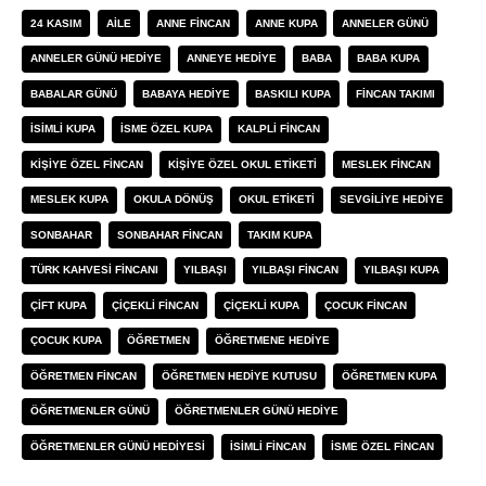
24 KASIM
AILE
ANNE FINCAN
ANNE KUPA
ANNELER GÜNÜ
ANNELER GÜNÜ HEDIYE
ANNEYE HEDIYE
BABA
BABA KUPA
BABALAR GÜNÜ
BABAYA HEDIYE
BASKILI KUPA
FINCAN TAKIMI
ISIMLI KUPA
ISME ÖZEL KUPA
KALPLI FINCAN
KIŞIYE ÖZEL FINCAN
KIŞIYE ÖZEL OKUL ETIKETI
MESLEK FINCAN
MESLEK KUPA
OKULA DÖNÜŞ
OKUL ETIKETI
SEVGILIYE HEDIYE
SONBAHAR
SONBAHAR FINCAN
TAKIM KUPA
TÜRK KAHVESI FINCANI
YILBAŞI
YILBAŞI FINCAN
YILBAŞI KUPA
ÇIFT KUPA
ÇIÇEKLI FINCAN
ÇIÇEKLI KUPA
ÇOCUK FINCAN
ÇOCUK KUPA
ÖĞRETMEN
ÖĞRETMENE HEDIYE
ÖĞRETMEN FINCAN
ÖĞRETMEN HEDIYE KUTUSU
ÖĞRETMEN KUPA
ÖĞRETMENLER GÜNÜ
ÖĞRETMENLER GÜNÜ HEDIYE
ÖĞRETMENLER GÜNÜ HEDIYESI
İSIMLI FINCAN
İSME ÖZEL FINCAN