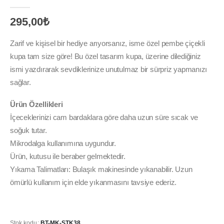
0
out of 5
295,00
₺
Zarif ve kişisel bir hediye arıyorsanız, isme özel pembe çiçekli
kupa tam size göre! Bu özel tasarım kupa, üzerine dilediğiniz
ismi yazdırarak sevdiklerinize unutulmaz bir sürpriz yapmanızı
sağlar.
Ürün Özellikleri
İçeceklerinizi cam bardaklara göre daha uzun süre sıcak ve
soğuk tutar.
Mikrodalga kullanımına uygundur.
Ürün, kutusu ile beraber gelmektedir.
Yıkama Talimatları: Bulaşık makinesinde yıkanabilir. Uzun
ömürlü kullanım için elde yıkanmasını tavsiye ederiz.
Stok kodu:
BT-MK-STK38