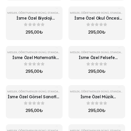
MESLEK
,
ÖĞRETMENLER GÜNÜ
,
STANDART KUPA
MESLEK
,
ÖĞRETMENLER GÜNÜ
,
STANDART KUPA
İsme Özel Biyoloji
İsme Özel Okul Öncesi
Öğretmeni Kupa
Öğretmeni Kupa
0
5 üzerinden
0
5 üzerinden
295,00
₺
295,00
₺
MESLEK
,
ÖĞRETMENLER GÜNÜ
,
STANDART KUPA
MESLEK
,
ÖĞRETMENLER GÜNÜ
,
STANDART KUPA
İsme Özel Matematik
İsme Özel Felsefe
Öğretmeni Kupa
Öğretmeni Kupa
0
5 üzerinden
0
5 üzerinden
295,00
₺
295,00
₺
MESLEK
,
ÖĞRETMENLER GÜNÜ
,
STANDART KUPA
MESLEK
,
ÖĞRETMENLER GÜNÜ
,
STANDART KUPA
İsme Özel Görsel Sanatlar
İsme Özel Müzik
Öğretmeni Kupa
Öğretmeni Kupa
0
5 üzerinden
0
5 üzerinden
295,00
₺
295,00
₺
MESLEK
,
ÖĞRETMENLER GÜNÜ
,
STANDART KUPA
MESLEK
,
ÖĞRETMENLER GÜNÜ
,
STANDART KUPA