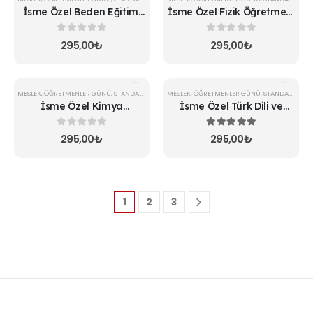
İsme Özel Beden Eğitimi
İsme Özel Fizik Öğretmeni
Öğretmeni Kupa
Kupa
0
5 üzerinden
0
5 üzerinden
295,00
₺
295,00
₺
MESLEK
,
ÖĞRETMENLER GÜNÜ
,
STANDART KUPA
MESLEK
,
ÖĞRETMENLER GÜNÜ
,
STANDART KUPA
İsme Özel Kimya
İsme Özel Türk Dili ve
Öğretmeni Kupa
Edebiyatı Öğretmeni Kupa
0
5 üzerinden
5.00
5 üzerinden
295,00
₺
295,00
₺
1
2
3