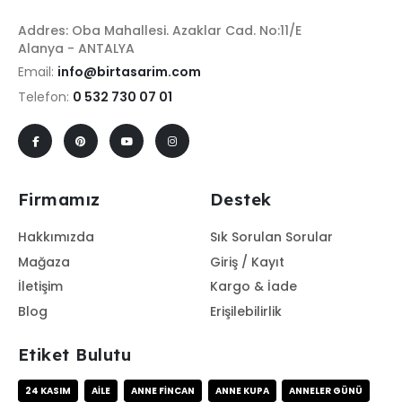
Addres: Oba Mahallesi. Azaklar Cad. No:11/E
Alanya - ANTALYA
Email:
info@birtasarim.com
Telefon:
0 532 730 07 01
Firmamız
Destek
Hakkımızda
Sık Sorulan Sorular
Mağaza
Giriş / Kayıt
İletişim
Kargo & İade
Blog
Erişilebilirlik
Etiket Bulutu
24 KASIM
AILE
ANNE FINCAN
ANNE KUPA
ANNELER GÜNÜ