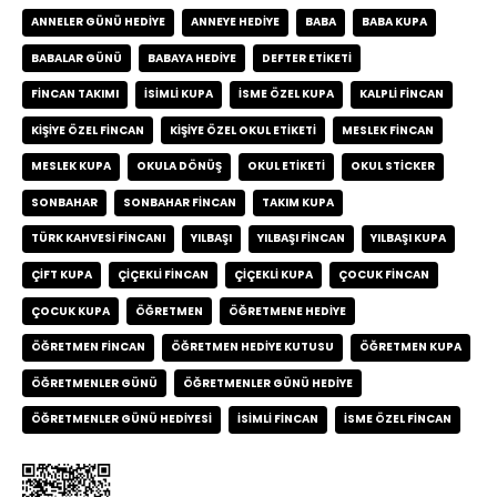
ANNELER GÜNÜ HEDIYE
ANNEYE HEDIYE
BABA
BABA KUPA
BABALAR GÜNÜ
BABAYA HEDIYE
DEFTER ETIKETI
FINCAN TAKIMI
ISIMLI KUPA
ISME ÖZEL KUPA
KALPLI FINCAN
KIŞIYE ÖZEL FINCAN
KIŞIYE ÖZEL OKUL ETIKETI
MESLEK FINCAN
MESLEK KUPA
OKULA DÖNÜŞ
OKUL ETIKETI
OKUL STICKER
SONBAHAR
SONBAHAR FINCAN
TAKIM KUPA
TÜRK KAHVESI FINCANI
YILBAŞI
YILBAŞI FINCAN
YILBAŞI KUPA
ÇIFT KUPA
ÇIÇEKLI FINCAN
ÇIÇEKLI KUPA
ÇOCUK FINCAN
ÇOCUK KUPA
ÖĞRETMEN
ÖĞRETMENE HEDIYE
ÖĞRETMEN FINCAN
ÖĞRETMEN HEDIYE KUTUSU
ÖĞRETMEN KUPA
ÖĞRETMENLER GÜNÜ
ÖĞRETMENLER GÜNÜ HEDIYE
ÖĞRETMENLER GÜNÜ HEDIYESI
İSIMLI FINCAN
İSME ÖZEL FINCAN