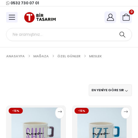
0532 730 07 01
0
ANASAYFA
MAĞAZA
ÖZEL GÜNLER
MESLEK
Bu
Bu
-16%
-16%
ürünün
ürünün
birden
birden
fazla
fazla
varyasyonu
varyasyonu