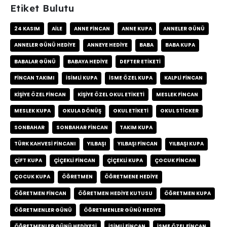
Etiket Bulutu
24 KASIM
AILE
ANNE FINCAN
ANNE KUPA
ANNELER GÜNÜ
ANNELER GÜNÜ HEDIYE
ANNEYE HEDIYE
BABA
BABA KUPA
BABALAR GÜNÜ
BABAYA HEDIYE
DEFTER ETIKETI
FINCAN TAKIMI
ISIMLI KUPA
ISME ÖZEL KUPA
KALPLI FINCAN
KIŞIYE ÖZEL FINCAN
KIŞIYE ÖZEL OKUL ETIKETI
MESLEK FINCAN
MESLEK KUPA
OKULA DÖNÜŞ
OKUL ETIKETI
OKUL STICKER
SONBAHAR
SONBAHAR FINCAN
TAKIM KUPA
TÜRK KAHVESI FINCANI
YILBAŞI
YILBAŞI FINCAN
YILBAŞI KUPA
ÇIFT KUPA
ÇIÇEKLI FINCAN
ÇIÇEKLI KUPA
ÇOCUK FINCAN
ÇOCUK KUPA
ÖĞRETMEN
ÖĞRETMENE HEDIYE
ÖĞRETMEN FINCAN
ÖĞRETMEN HEDIYE KUTUSU
ÖĞRETMEN KUPA
ÖĞRETMENLER GÜNÜ
ÖĞRETMENLER GÜNÜ HEDIYE
ÖĞRETMENLER GÜNÜ HEDIYESI
İSIMLI FINCAN
İSME ÖZEL FINCAN