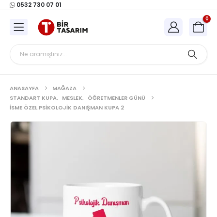
0532 730 07 01
0
ANASAYFA
MAĞAZA
STANDART KUPA
,
MESLEK
,
ÖĞRETMENLER GÜNÜ
İSME ÖZEL PSIKOLOJIK DANIŞMAN KUPA 2