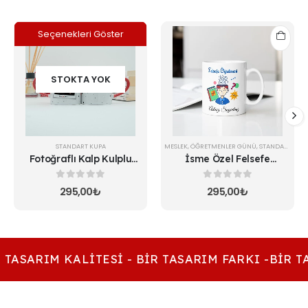
Seçenekleri Göster
STOKTA YOK
STANDART KUPA
MESLEK
,
ÖĞRETMENLER GÜNÜ
,
STANDART KUPA
Fotoğraflı Kalp Kulplu
İsme Özel Felsefe
Kupa
Öğretmeni Kupa
0
5 üzerinden
0
5 üzerinden
295,00
₺
295,00
₺
 TASARIM KALITESI - BIR TASARIM FARKI -BIR T