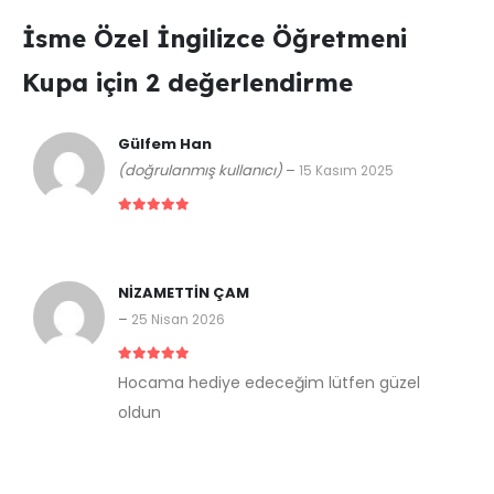
İsme Özel İngilizce Öğretmeni
Kupa
için 2 değerlendirme
Gülfem Han
(doğrulanmış kullanıcı)
–
15 Kasım 2025
5 üzerinden
5
NİZAMETTİN ÇAM
–
25 Nisan 2026
5 üzerinden
5
Hocama hediye edeceğim lütfen güzel
oldun