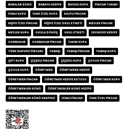
BABALAR GÜNÜ
BABAYA HEDIYE
BASKILI KUPA
FINCAN TAKIMI
ISIMLI KUPA
ISME ÖZEL KUPA
KALPLI FINCAN
KIŞIYE ÖZEL FINCAN
KIŞIYE ÖZEL OKUL ETIKETI
MESLEK FINCAN
MESLEK KUPA
OKULA DÖNÜŞ
OKUL ETIKETI
SEVGILIYE HEDIYE
SONBAHAR
SONBAHAR FINCAN
TAKIM KUPA
TÜRK KAHVESI FINCANI
YILBAŞI
YILBAŞI FINCAN
YILBAŞI KUPA
ÇIFT KUPA
ÇIÇEKLI FINCAN
ÇIÇEKLI KUPA
ÇOCUK FINCAN
ÇOCUK KUPA
ÖĞRETMEN
ÖĞRETMENE HEDIYE
ÖĞRETMEN FINCAN
ÖĞRETMEN HEDIYE KUTUSU
ÖĞRETMEN KUPA
ÖĞRETMENLER GÜNÜ
ÖĞRETMENLER GÜNÜ HEDIYE
ÖĞRETMENLER GÜNÜ HEDIYESI
İSIMLI FINCAN
İSME ÖZEL FINCAN