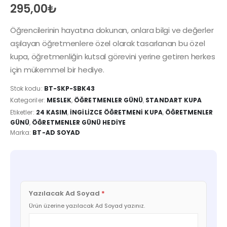
295,00
₺
Öğrencilerinin hayatına dokunan, onlara bilgi ve değerler
aşılayan öğretmenlere özel olarak tasarlanan bu özel
kupa, öğretmenliğin kutsal görevini yerine getiren herkes
için mükemmel bir hediye.
Stok kodu:
BT-SKP-SBK43
Kategoriler:
MESLEK
,
ÖĞRETMENLER GÜNÜ
,
STANDART KUPA
Etiketler:
24 KASIM
,
INGILIZCE ÖĞRETMENI KUPA
,
ÖĞRETMENLER
GÜNÜ
,
ÖĞRETMENLER GÜNÜ HEDIYE
Marka:
BT-AD SOYAD
Yazılacak Ad Soyad
*
Ürün üzerine yazılacak Ad Soyad yazınız.