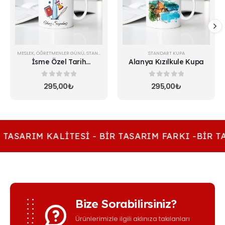
MESLEK
,
ÖĞRETMENLER GÜNÜ
,
STANDART KUPA
STANDART KUPA
İsme Özel Tarih
Alanya Kızılkule Kupa
Öğretmeni Kupa
0
5 üzerinden
0
5 üzerinden
295,00
₺
295,00
₺
 TASARIM KALITESI - BIR TASARIM FARKI -BIR TA
Bize Sorabilirsiniz?
Ürünlerimizle ilgili aklınıza takılanları