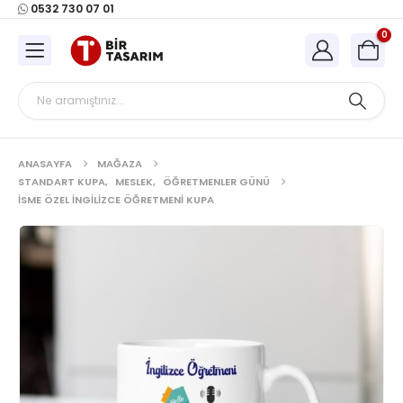
0532 730 07 01
0
ANASAYFA
MAĞAZA
STANDART KUPA
,
MESLEK
,
ÖĞRETMENLER GÜNÜ
İSME ÖZEL İNGILIZCE ÖĞRETMENI KUPA