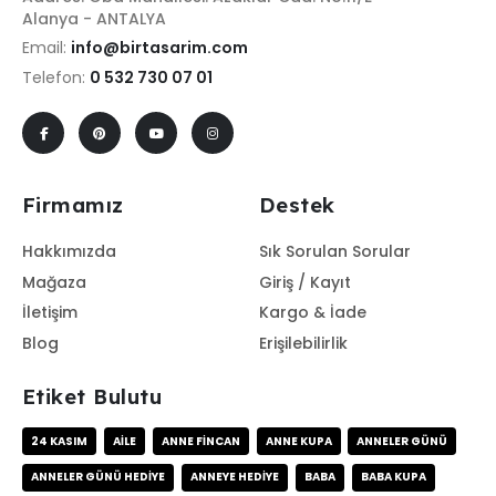
Alanya - ANTALYA
Email:
info@birtasarim.com
Telefon:
0 532 730 07 01
Firmamız
Destek
Hakkımızda
Sık Sorulan Sorular
Mağaza
Giriş / Kayıt
İletişim
Kargo & İade
Blog
Erişilebilirlik
Etiket Bulutu
24 KASIM
AILE
ANNE FINCAN
ANNE KUPA
ANNELER GÜNÜ
ANNELER GÜNÜ HEDIYE
ANNEYE HEDIYE
BABA
BABA KUPA