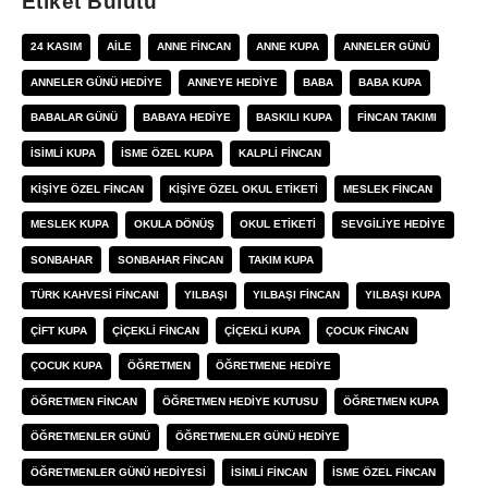
Etiket Bulutu
24 KASIM
AILE
ANNE FINCAN
ANNE KUPA
ANNELER GÜNÜ
ANNELER GÜNÜ HEDIYE
ANNEYE HEDIYE
BABA
BABA KUPA
BABALAR GÜNÜ
BABAYA HEDIYE
BASKILI KUPA
FINCAN TAKIMI
ISIMLI KUPA
ISME ÖZEL KUPA
KALPLI FINCAN
KIŞIYE ÖZEL FINCAN
KIŞIYE ÖZEL OKUL ETIKETI
MESLEK FINCAN
MESLEK KUPA
OKULA DÖNÜŞ
OKUL ETIKETI
SEVGILIYE HEDIYE
SONBAHAR
SONBAHAR FINCAN
TAKIM KUPA
TÜRK KAHVESI FINCANI
YILBAŞI
YILBAŞI FINCAN
YILBAŞI KUPA
ÇIFT KUPA
ÇIÇEKLI FINCAN
ÇIÇEKLI KUPA
ÇOCUK FINCAN
ÇOCUK KUPA
ÖĞRETMEN
ÖĞRETMENE HEDIYE
ÖĞRETMEN FINCAN
ÖĞRETMEN HEDIYE KUTUSU
ÖĞRETMEN KUPA
ÖĞRETMENLER GÜNÜ
ÖĞRETMENLER GÜNÜ HEDIYE
ÖĞRETMENLER GÜNÜ HEDIYESI
İSIMLI FINCAN
İSME ÖZEL FINCAN