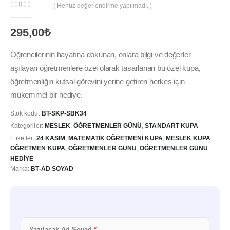
( Henüz değerlendirme yapılmadı. )
0
out of 5
295,00
₺
Öğrencilerinin hayatına dokunan, onlara bilgi ve değerler
aşılayan öğretmenlere özel olarak tasarlanan bu özel kupa,
öğretmenliğin kutsal görevini yerine getiren herkes için
mükemmel bir hediye.
Stok kodu:
BT-SKP-SBK34
Kategoriler:
MESLEK
,
ÖĞRETMENLER GÜNÜ
,
STANDART KUPA
Etiketler:
24 KASIM
,
MATEMATIK ÖĞRETMENI KUPA
,
MESLEK KUPA
,
ÖĞRETMEN KUPA
,
ÖĞRETMENLER GÜNÜ
,
ÖĞRETMENLER GÜNÜ
HEDIYE
Marka:
BT-AD SOYAD
Yazılacak Ad Soyad
*