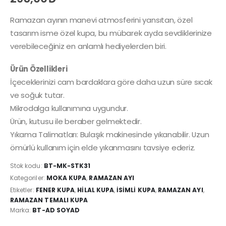
Ramazan ayının manevi atmosferini yansıtan, özel
tasarım isme özel kupa, bu mübarek ayda sevdiklerinize
verebileceğiniz en anlamlı hediyelerden biri.
Ürün Özellikleri
İçeceklerinizi cam bardaklara göre daha uzun süre sıcak
ve soğuk tutar.
Mikrodalga kullanımına uygundur.
Ürün, kutusu ile beraber gelmektedir.
Yıkama Talimatları: Bulaşık makinesinde yıkanabilir. Uzun
ömürlü kullanım için elde yıkanmasını tavsiye ederiz.
Stok kodu:
BT-MK-STK31
Kategoriler:
MOKA KUPA
,
RAMAZAN AYI
Etiketler:
FENER KUPA
,
HILAL KUPA
,
ISIMLI KUPA
,
RAMAZAN AYI
,
RAMAZAN TEMALI KUPA
Marka:
BT-AD SOYAD