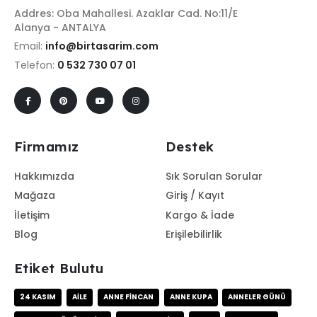
Addres: Oba Mahallesi. Azaklar Cad. No:11/E
Alanya - ANTALYA
Email:
info@birtasarim.com
Telefon:
0 532 730 07 01
Firmamız
Destek
Hakkımızda
Sık Sorulan Sorular
Mağaza
Giriş / Kayıt
İletişim
Kargo & İade
Blog
Erişilebilirlik
Etiket Bulutu
24 KASIM
AILE
ANNE FINCAN
ANNE KUPA
ANNELER GÜNÜ