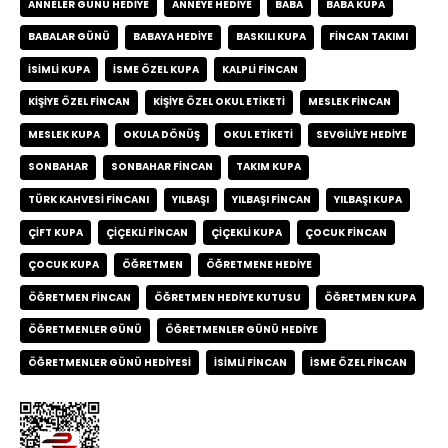
ANNELER GÜNÜ HEDIYE
ANNEYE HEDIYE
BABA
BABA KUPA
BABALAR GÜNÜ
BABAYA HEDIYE
BASKILI KUPA
FINCAN TAKIMI
ISIMLI KUPA
ISME ÖZEL KUPA
KALPLI FINCAN
KIŞIYE ÖZEL FINCAN
KIŞIYE ÖZEL OKUL ETIKETI
MESLEK FINCAN
MESLEK KUPA
OKULA DÖNÜŞ
OKUL ETIKETI
SEVGILIYE HEDIYE
SONBAHAR
SONBAHAR FINCAN
TAKIM KUPA
TÜRK KAHVESI FINCANI
YILBAŞI
YILBAŞI FINCAN
YILBAŞI KUPA
ÇIFT KUPA
ÇIÇEKLI FINCAN
ÇIÇEKLI KUPA
ÇOCUK FINCAN
ÇOCUK KUPA
ÖĞRETMEN
ÖĞRETMENE HEDIYE
ÖĞRETMEN FINCAN
ÖĞRETMEN HEDIYE KUTUSU
ÖĞRETMEN KUPA
ÖĞRETMENLER GÜNÜ
ÖĞRETMENLER GÜNÜ HEDIYE
ÖĞRETMENLER GÜNÜ HEDIYESI
İSIMLI FINCAN
İSME ÖZEL FINCAN