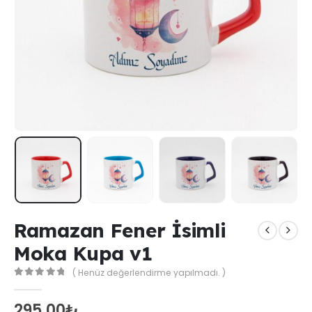
Ramazan Fener İsimli
Moka Kupa v1
( Henüz değerlendirme yapılmadı. )
0
out of 5
295,00
₺