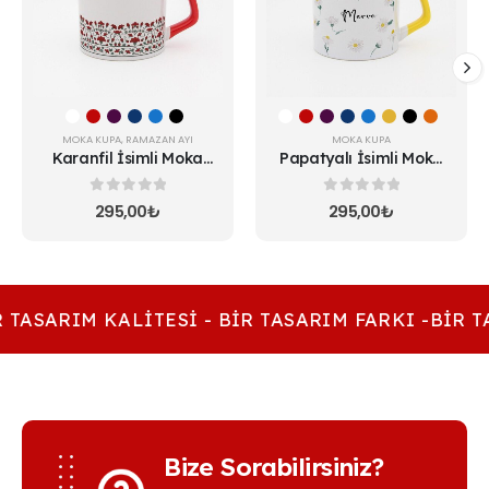
varyasyonu
varyasyonu
var.
var.
Seçenekler
Seçenekler
ürün
ürün
sayfasından
sayfasından
seçilebilir
seçilebilir
MOKA KUPA
,
RAMAZAN AYI
MOKA KUPA
Karanfil İsimli Moka
Papatyalı İsimli Moka
Kupa
Kupa
0
5 üzerinden
0
5 üzerinden
295,00
₺
295,00
₺
 TASARIM KALITESI - BIR TASARIM FARKI -BIR T
Bize Sorabilirsiniz?