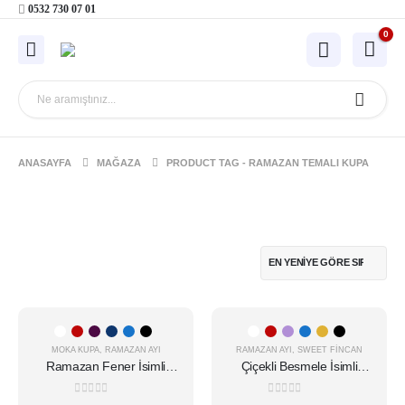
0532 730 07 01
0
ANASAYFA
MAĞAZA
PRODUCT TAG -
RAMAZAN TEMALI KUPA
Bu
Bu
ürünün
ürünün
MOKA KUPA
,
RAMAZAN AYI
RAMAZAN AYI
,
SWEET FINCAN
birden
birden
Ramazan Fener İsimli
Çiçekli Besmele İsimli
fazla
fazla
Moka Kupa v1
Sweet Fincan
varyasyonu
varyasyonu
0
5 üzerinden
0
5 üzerinden