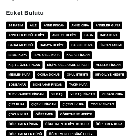
Etiket Bulutu
24 KASIM
AILE
ANNE FINCAN
ANNE KUPA
ANNELER GÜNÜ
ANNELER GÜNÜ HEDIYE
ANNEYE HEDIYE
BABA
BABA KUPA
BABALAR GÜNÜ
BABAYA HEDIYE
BASKILI KUPA
FINCAN TAKIMI
ISIMLI KUPA
ISME ÖZEL KUPA
KALPLI FINCAN
KIŞIYE ÖZEL FINCAN
KIŞIYE ÖZEL OKUL ETIKETI
MESLEK FINCAN
MESLEK KUPA
OKULA DÖNÜŞ
OKUL ETIKETI
SEVGILIYE HEDIYE
SONBAHAR
SONBAHAR FINCAN
TAKIM KUPA
TÜRK KAHVESI FINCANI
YILBAŞI
YILBAŞI FINCAN
YILBAŞI KUPA
ÇIFT KUPA
ÇIÇEKLI FINCAN
ÇIÇEKLI KUPA
ÇOCUK FINCAN
ÇOCUK KUPA
ÖĞRETMEN
ÖĞRETMENE HEDIYE
ÖĞRETMEN FINCAN
ÖĞRETMEN HEDIYE KUTUSU
ÖĞRETMEN KUPA
ÖĞRETMENLER GÜNÜ
ÖĞRETMENLER GÜNÜ HEDIYE