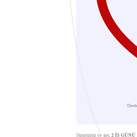
Dest
Siparişiniz en geç
2 İŞ GÜNÜ