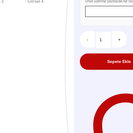
Ürün üzerine yazılacak Ad So
-
+
Sepete Ekle