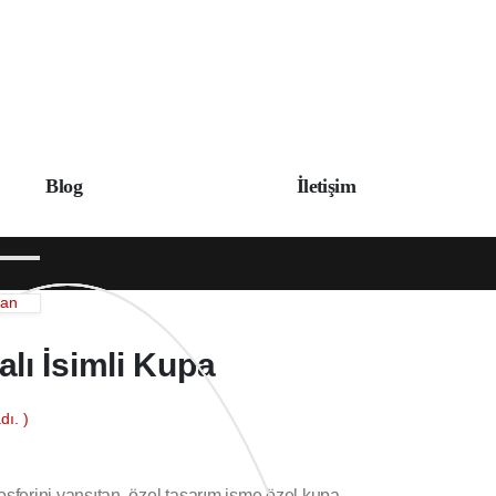
Blog
İletişim
can
ı İsimli Kupa
ı. )
erini yansıtan, özel tasarım isme özel kupa,