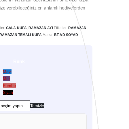
ze verebileceğiniz en anlamlı hediyelerden
ler:
GALA KUPA
,
RAMAZAN AYI
Etiketler:
RAMAZAN
,
RAMAZAN TEMALI KUPA
Marka:
BT-AD SOYAD
Renk
Mavi
Mor
Pembe
Siyah
Temizle