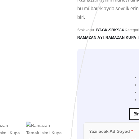
bu mübarek ayda sevdiklerini
biri.
Stok kodu:
BT-GK-SBKS84
Kategori
RAMAZAN AYI
,
RAMAZAN KUPA
,
Yazılacak Ad Soyad
*