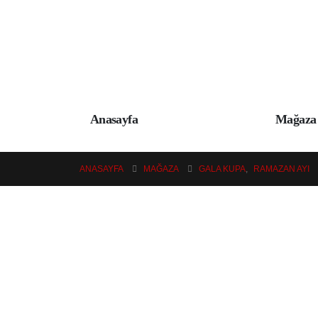
Anasayfa
Mağaza
ANASAYFA
MAĞAZA
GALA KUPA
,
RAMAZAN AYI