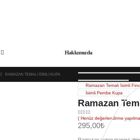
Hakkımızda
RAMAZAN TEMALI İSIMLI KUPA
Ramazan Temalı İsimli Fin
İsimli Pembe Kupa
Ramazan Temal
0
out of 5
( Henüz değerlendirme yapılmad
295,00
₺
Ramazan ayının manevi atmosf