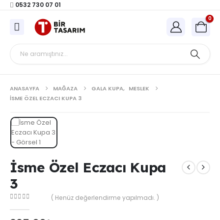
0532 730 07 01
0
ANASAYFA
MAĞAZA
GALA KUPA
,
MESLEK
İSME ÖZEL ECZACI KUPA 3
İsme Özel Eczacı Kupa
3
( Henüz değerlendirme yapılmadı. )
0
out of 5