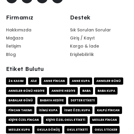
Firmamız
Destek
Hakkımızda
Sık Sorulan Sorular
Mağaza
Giriş / Kayıt
İletişim
Kargo & İade
Blog
Erişilebilirlik
Etiket Bulutu
24 KASIM
AILE
ANNE FINCAN
ANNE KUPA
ANNELER GÜNÜ
ANNELER GÜNÜ HEDIYE
ANNEYE HEDIYE
BABA
BABA KUPA
BABALAR GÜNÜ
BABAYA HEDIYE
DEFTER ETIKETI
FINCAN TAKIMI
ISIMLI KUPA
ISME ÖZEL KUPA
KALPLI FINCAN
KIŞIYE ÖZEL FINCAN
KIŞIYE ÖZEL OKUL ETIKETI
MESLEK FINCAN
MESLEK KUPA
OKULA DÖNÜŞ
OKUL ETIKETI
OKUL STICKER