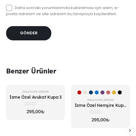
Daha sonraki yorumlarımda kullanılması için adım, e-
posta adresim ve site adresim bu tarayıcıya kaydedilsin.
Benzer Ürünler
Bu
GALA KUPA
,
MESLEK
ürünün
İsme Özel Avukat Kupa 3
birden
GALA KUPA
,
MESLEK
İsme Özel Hemşire Kupa
fazla
0
5 üzerinden
v1
295,00
₺
varyasyonu
var.
0
5 üzerinden
295,00
₺
Seçenekler
ürün