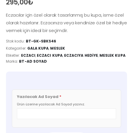
295,00
₺
Eczacılar için özel olarak tasarlanmış bu kupa, isme özel
olarak hazırlanır. Eczacınıza veya kendinize özel bir hediye
vermek için ideal bir seçimdir.
Stok kodu:
BT-GK-SBKS46
Kategoriler:
GALA KUPA
,
MESLEK
Etiketler:
ECZACI
,
ECZACI KUPA
,
ECZACIYA HEDIYE
,
MESLEK KUPA
Marka:
BT-AD SOYAD
Yazılacak Ad Soyad
*
Ürün üzerine yazılacak Ad Soyad yazınız.