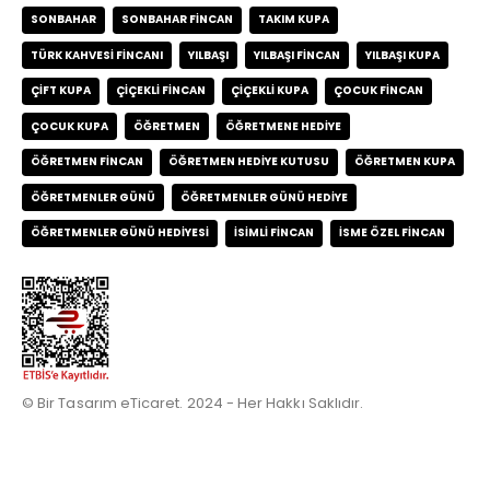
SONBAHAR
SONBAHAR FINCAN
TAKIM KUPA
TÜRK KAHVESI FINCANI
YILBAŞI
YILBAŞI FINCAN
YILBAŞI KUPA
ÇIFT KUPA
ÇIÇEKLI FINCAN
ÇIÇEKLI KUPA
ÇOCUK FINCAN
ÇOCUK KUPA
ÖĞRETMEN
ÖĞRETMENE HEDIYE
ÖĞRETMEN FINCAN
ÖĞRETMEN HEDIYE KUTUSU
ÖĞRETMEN KUPA
ÖĞRETMENLER GÜNÜ
ÖĞRETMENLER GÜNÜ HEDIYE
ÖĞRETMENLER GÜNÜ HEDIYESI
İSIMLI FINCAN
İSME ÖZEL FINCAN
© Bir Tasarım eTicaret. 2024 - Her Hakkı Saklıdır.