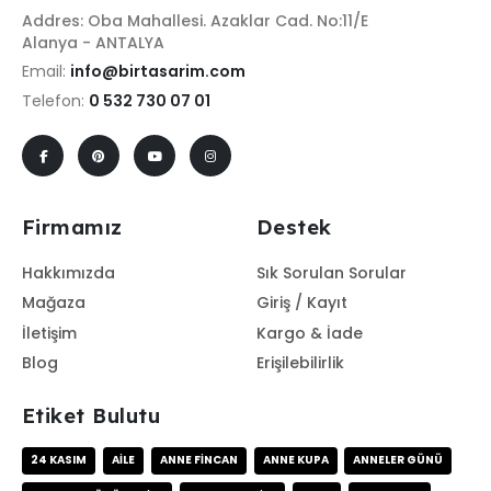
Addres: Oba Mahallesi. Azaklar Cad. No:11/E
Alanya - ANTALYA
Email:
info@birtasarim.com
Telefon:
0 532 730 07 01
Firmamız
Destek
Hakkımızda
Sık Sorulan Sorular
Mağaza
Giriş / Kayıt
İletişim
Kargo & İade
Blog
Erişilebilirlik
Etiket Bulutu
24 KASIM
AILE
ANNE FINCAN
ANNE KUPA
ANNELER GÜNÜ