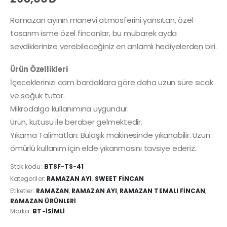
Ramazan ayının manevi atmosferini yansıtan, özel
tasarım isme özel fincanlar, bu mübarek ayda
sevdiklerinize verebileceğiniz en anlamlı hediyelerden biri.
Ürün Özellikleri
İçeceklerinizi cam bardaklara göre daha uzun süre sıcak
ve soğuk tutar.
Mikrodalga kullanımına uygundur.
Ürün, kutusu ile beraber gelmektedir.
Yıkama Talimatları: Bulaşık makinesinde yıkanabilir. Uzun
ömürlü kullanım için elde yıkanmasını tavsiye ederiz.
Stok kodu:
BTSF-TS-41
Kategoriler:
RAMAZAN AYI
,
SWEET FINCAN
Etiketler:
RAMAZAN
,
RAMAZAN AYI
,
RAMAZAN TEMALI FINCAN
,
RAMAZAN ÜRÜNLERI
Marka:
BT-İSIMLI