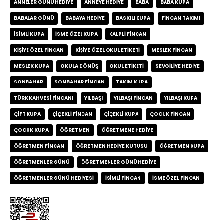
ANNELER GÜNÜ HEDIYE
ANNEYE HEDIYE
BABA
BABA KUPA
BABALAR GÜNÜ
BABAYA HEDIYE
BASKILI KUPA
FINCAN TAKIMI
ISIMLI KUPA
ISME ÖZEL KUPA
KALPLI FINCAN
KIŞIYE ÖZEL FINCAN
KIŞIYE ÖZEL OKUL ETIKETI
MESLEK FINCAN
MESLEK KUPA
OKULA DÖNÜŞ
OKUL ETIKETI
SEVGILIYE HEDIYE
SONBAHAR
SONBAHAR FINCAN
TAKIM KUPA
TÜRK KAHVESI FINCANI
YILBAŞI
YILBAŞI FINCAN
YILBAŞI KUPA
ÇIFT KUPA
ÇIÇEKLI FINCAN
ÇIÇEKLI KUPA
ÇOCUK FINCAN
ÇOCUK KUPA
ÖĞRETMEN
ÖĞRETMENE HEDIYE
ÖĞRETMEN FINCAN
ÖĞRETMEN HEDIYE KUTUSU
ÖĞRETMEN KUPA
ÖĞRETMENLER GÜNÜ
ÖĞRETMENLER GÜNÜ HEDIYE
ÖĞRETMENLER GÜNÜ HEDIYESI
İSIMLI FINCAN
İSME ÖZEL FINCAN