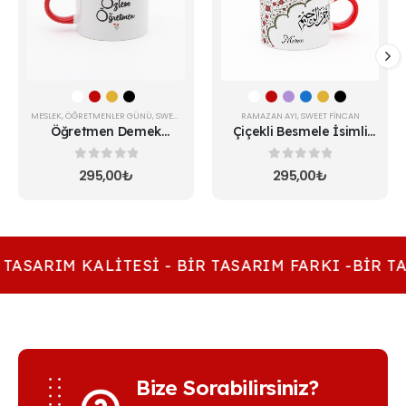
varyasyonu
varyasyonu
var.
var.
Seçenekler
Seçenekler
ürün
ürün
sayfasından
sayfasından
seçilebilir
seçilebilir
MESLEK
,
ÖĞRETMENLER GÜNÜ
,
SWEET FINCAN
RAMAZAN AYI
,
SWEET FINCAN
Öğretmen Demek
Çiçekli Besmele İsimli
Fincan
Sweet Fincan
0
5 üzerinden
0
5 üzerinden
295,00
₺
295,00
₺
 TASARIM KALITESI - BIR TASARIM FARKI -BIR TA
Bize Sorabilirsiniz?