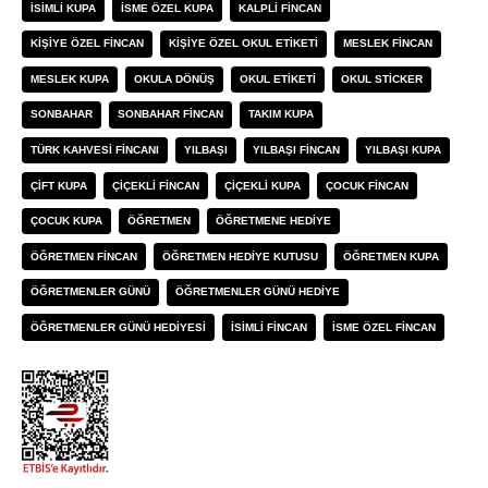
ISIMLI KUPA
ISME ÖZEL KUPA
KALPLI FINCAN
KIŞIYE ÖZEL FINCAN
KIŞIYE ÖZEL OKUL ETIKETI
MESLEK FINCAN
MESLEK KUPA
OKULA DÖNÜŞ
OKUL ETIKETI
OKUL STICKER
SONBAHAR
SONBAHAR FINCAN
TAKIM KUPA
TÜRK KAHVESI FINCANI
YILBAŞI
YILBAŞI FINCAN
YILBAŞI KUPA
ÇIFT KUPA
ÇIÇEKLI FINCAN
ÇIÇEKLI KUPA
ÇOCUK FINCAN
ÇOCUK KUPA
ÖĞRETMEN
ÖĞRETMENE HEDIYE
ÖĞRETMEN FINCAN
ÖĞRETMEN HEDIYE KUTUSU
ÖĞRETMEN KUPA
ÖĞRETMENLER GÜNÜ
ÖĞRETMENLER GÜNÜ HEDIYE
ÖĞRETMENLER GÜNÜ HEDIYESI
İSIMLI FINCAN
İSME ÖZEL FINCAN