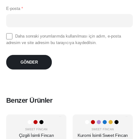
E-posta
*
Daha sonraki yorumlarımda kullanılması için adım, e-posta
adresim ve site adresim bu tarayıcıya kaydedilsin.
Benzer Ürünler
Bu
Bu
ürünün
ürünün
birden
birden
SWEET FINCAN
SWEET FINCAN
Çizgili İsimli Fincan
Kuromi İsimli Sweet Fincan
fazla
fazla