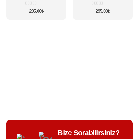
varyasyonu
varyasyonu
0
5 üzerinden
0
5 üzerinden
var.
var.
295,00
₺
295,00
₺
Seçenekler
Seçenekler
ürün
ürün
sayfasından
sayfasından
seçilebilir
seçilebilir
BIR TASARIM KALITESI - BIR TASARIM FARKI -
Bize Sorabilirsiniz?