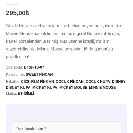
0
out of 5
295,00
₺
Sevdiklerinize özel ve anlamlı bir hediye arıyorsanız, isme özel
Minnie Mouse baskılı fincan tam size göre! Bu sevimli fincan,
kaliteli porselenden üretilmiş olup üzerine istediğiniz ismi
yazdırabilirsiniz. Minnie Mouse’un sevimliliği ile gününüzü
güzelleştirin!
Stok kodu:
BTSF-TS-07
Kategoriler:
SWEET FINCAN
Etiketler:
ÇIZGI FILM FINCAN
,
ÇOCUK FINCAN
,
ÇOCUK KUPA
,
DISNEY
,
DISNEY KUPA
,
MICKEY KUPA
,
MICKEY MOUSE
,
MINNIE MOUSE
Marka:
BT-İSIMLI
Yazılacak İsim
*