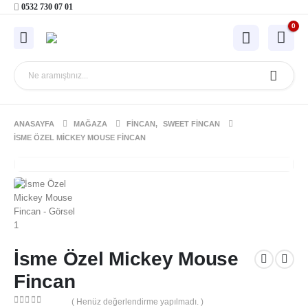
0532 730 07 01
0
ANASAYFA
MAĞAZA
FINCAN
,
SWEET FINCAN
İSME ÖZEL MICKEY MOUSE FINCAN
İsme Özel Mickey Mouse
Fincan
( Henüz değerlendirme yapılmadı. )