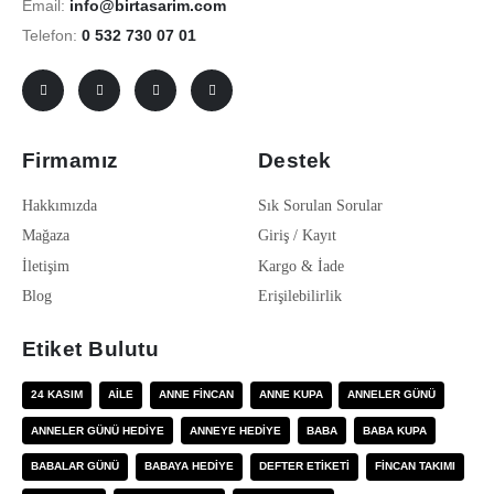
Email:
info@birtasarim.com
Telefon:
0 532 730 07 01
Firmamız
Destek
Hakkımızda
Sık Sorulan Sorular
Mağaza
Giriş / Kayıt
İletişim
Kargo & İade
Blog
Erişilebilirlik
Etiket Bulutu
24 KASIM
AILE
ANNE FINCAN
ANNE KUPA
ANNELER GÜNÜ
ANNELER GÜNÜ HEDIYE
ANNEYE HEDIYE
BABA
BABA KUPA
BABALAR GÜNÜ
BABAYA HEDIYE
DEFTER ETIKETI
FINCAN TAKIMI