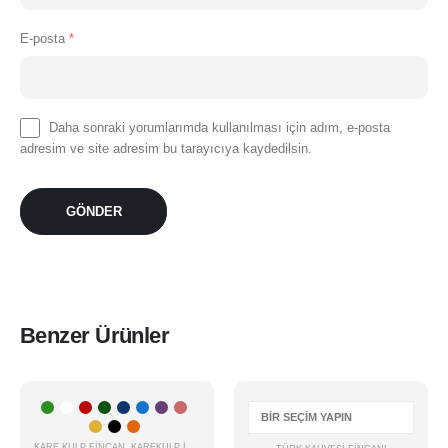
E-posta
*
Daha sonraki yorumlarımda kullanılması için adım, e-posta
adresim ve site adresim bu tarayıcıya kaydedilsin.
Benzer Ürünler
Bu
Bu
ÇOK SATAN
ürünün
ürünün
-16%
birden
birden
KARE KULP FINCAN
,
KAREKULP İSIMLI