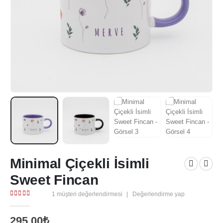
Minimal Çiçekli İsimli
Sweet Fincan
1
müşteri değerlendirmesi
|
Değerlendirme yap
5.00
out of 5
295,00
₺