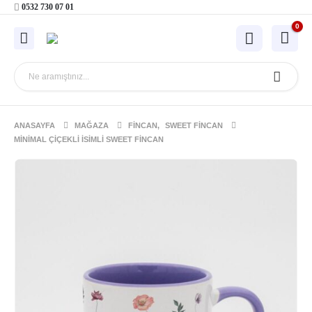
0532 730 07 01
0
ANASAYFA
MAĞAZA
FINCAN
,
SWEET FINCAN
MINIMAL ÇIÇEKLI İSIMLI SWEET FINCAN