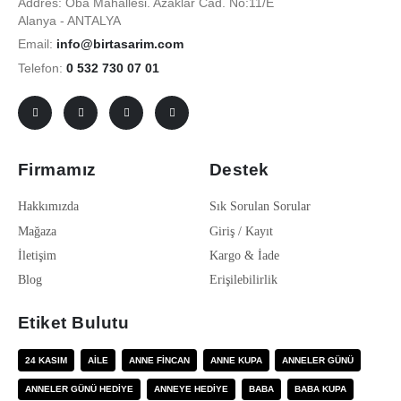
Addres: Oba Mahallesi. Azaklar Cad. No:11/E
Alanya - ANTALYA
Email:
info@birtasarim.com
Telefon:
0 532 730 07 01
Firmamız
Destek
Hakkımızda
Sık Sorulan Sorular
Mağaza
Giriş / Kayıt
İletişim
Kargo & İade
Blog
Erişilebilirlik
Etiket Bulutu
24 KASIM
AILE
ANNE FINCAN
ANNE KUPA
ANNELER GÜNÜ
ANNELER GÜNÜ HEDIYE
ANNEYE HEDIYE
BABA
BABA KUPA