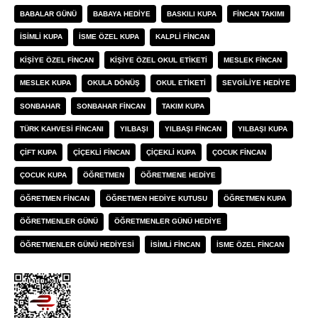
BABALAR GÜNÜ
BABAYA HEDIYE
BASKILI KUPA
FINCAN TAKIMI
ISIMLI KUPA
ISME ÖZEL KUPA
KALPLI FINCAN
KIŞIYE ÖZEL FINCAN
KIŞIYE ÖZEL OKUL ETIKETI
MESLEK FINCAN
MESLEK KUPA
OKULA DÖNÜŞ
OKUL ETIKETI
SEVGILIYE HEDIYE
SONBAHAR
SONBAHAR FINCAN
TAKIM KUPA
TÜRK KAHVESI FINCANI
YILBAŞI
YILBAŞI FINCAN
YILBAŞI KUPA
ÇIFT KUPA
ÇIÇEKLI FINCAN
ÇIÇEKLI KUPA
ÇOCUK FINCAN
ÇOCUK KUPA
ÖĞRETMEN
ÖĞRETMENE HEDIYE
ÖĞRETMEN FINCAN
ÖĞRETMEN HEDIYE KUTUSU
ÖĞRETMEN KUPA
ÖĞRETMENLER GÜNÜ
ÖĞRETMENLER GÜNÜ HEDIYE
ÖĞRETMENLER GÜNÜ HEDIYESI
İSIMLI FINCAN
İSME ÖZEL FINCAN