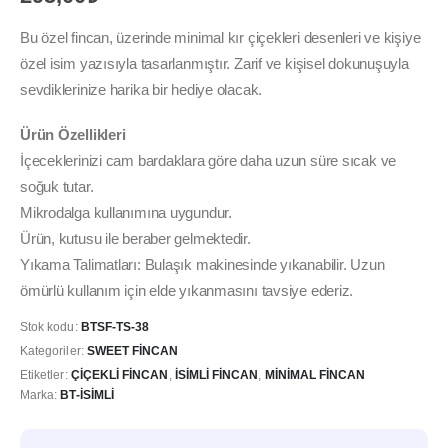
Bu özel fincan, üzerinde minimal kır çiçekleri desenleri ve kişiye
özel isim yazısıyla tasarlanmıştır. Zarif ve kişisel dokunuşuyla
sevdiklerinize harika bir hediye olacak.
Ürün Özellikleri
İçeceklerinizi cam bardaklara göre daha uzun süre sıcak ve
soğuk tutar.
Mikrodalga kullanımına uygundur.
Ürün, kutusu ile beraber gelmektedir.
Yıkama Talimatları: Bulaşık makinesinde yıkanabilir. Uzun
ömürlü kullanım için elde yıkanmasını tavsiye ederiz.
Stok kodu:
BTSF-TS-38
Kategoriler:
SWEET FINCAN
Etiketler:
ÇIÇEKLI FINCAN
,
İSIMLI FINCAN
,
MINIMAL FINCAN
Marka:
BT-İSIMLI