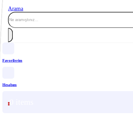
Arama
Favorilerim
Hesabım
0 items
0