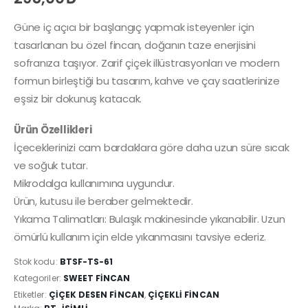
Güne iç açıcı bir başlangıç yapmak isteyenler için
tasarlanan bu özel fincan, doğanın taze enerjisini
sofranıza taşıyor. Zarif çiçek illüstrasyonları ve modern
formun birleştiği bu tasarım, kahve ve çay saatlerinize
eşsiz bir dokunuş katacak.
Ürün Özellikleri
İçeceklerinizi cam bardaklara göre daha uzun süre sıcak
ve soğuk tutar.
Mikrodalga kullanımına uygundur.
Ürün, kutusu ile beraber gelmektedir.
Yıkama Talimatları: Bulaşık makinesinde yıkanabilir. Uzun
ömürlü kullanım için elde yıkanmasını tavsiye ederiz.
Stok kodu:
BTSF-TS-61
Kategoriler:
SWEET FINCAN
Etiketler:
ÇIÇEK DESEN FINCAN
,
ÇIÇEKLI FINCAN