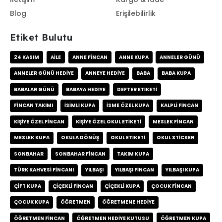
Blog
Erişilebilirlik
Etiket Bulutu
24 KASIM
AILE
ANNE FINCAN
ANNE KUPA
ANNELER GÜNÜ
ANNELER GÜNÜ HEDIYE
ANNEYE HEDIYE
BABA
BABA KUPA
BABALAR GÜNÜ
BABAYA HEDIYE
DEFTER ETIKETI
FINCAN TAKIMI
ISIMLI KUPA
ISME ÖZEL KUPA
KALPLI FINCAN
KIŞIYE ÖZEL FINCAN
KIŞIYE ÖZEL OKUL ETIKETI
MESLEK FINCAN
MESLEK KUPA
OKULA DÖNÜŞ
OKUL ETIKETI
OKUL STICKER
SONBAHAR
SONBAHAR FINCAN
TAKIM KUPA
TÜRK KAHVESI FINCANI
YILBAŞI
YILBAŞI FINCAN
YILBAŞI KUPA
ÇIFT KUPA
ÇIÇEKLI FINCAN
ÇIÇEKLI KUPA
ÇOCUK FINCAN
ÇOCUK KUPA
ÖĞRETMEN
ÖĞRETMENE HEDIYE
ÖĞRETMEN FINCAN
ÖĞRETMEN HEDIYE KUTUSU
ÖĞRETMEN KUPA