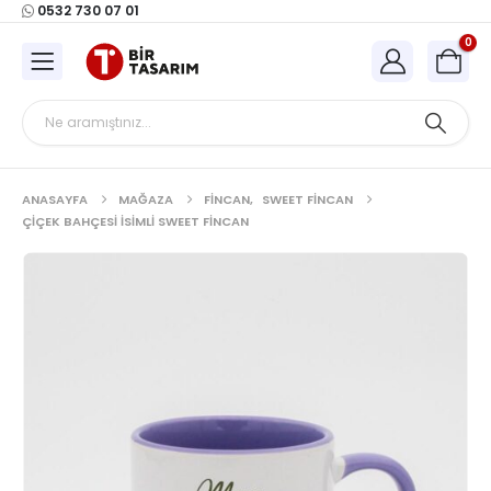
0532 730 07 01
0
ANASAYFA
MAĞAZA
FINCAN
,
SWEET FINCAN
ÇIÇEK BAHÇESI İSIMLI SWEET FINCAN