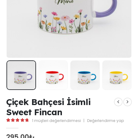
Çiçek Bahçesi İsimli
Sweet Fincan
1
müşteri değerlendirmesi
|
Değerlendirme yap
5.00
out of 5
295,00
₺