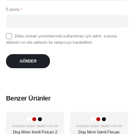
E-posta
*
Daha sonraki yorumlarımda kullanılması için adım, e-posta
adresim ve site adresim bu tarayıcıya kaydedilsin.
Benzer Ürünler
Bu
Bu
ürünün
ürünün
birden
birden
ANNELER GÜNÜ
,
SWEET FINCAN
ANNELER GÜNÜ
,
SWEET FINCAN
Dog Mom İsimli Fincan 2
Dog Mom İsimli Fincan
fazla
fazla