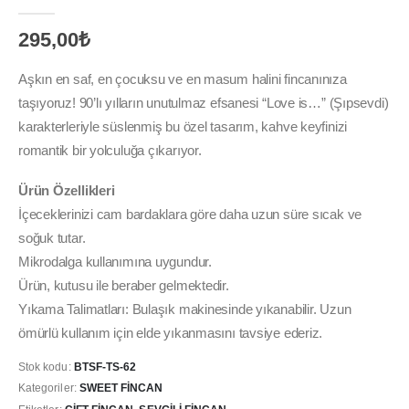
0
out of 5
295,00
₺
Aşkın en saf, en çocuksu ve en masum halini fincanınıza
taşıyoruz! 90’lı yılların unutulmaz efsanesi “Love is…” (Şıpsevdi)
karakterleriyle süslenmiş bu özel tasarım, kahve keyfinizi
romantik bir yolculuğa çıkarıyor.
Ürün Özellikleri
İçeceklerinizi cam bardaklara göre daha uzun süre sıcak ve
soğuk tutar.
Mikrodalga kullanımına uygundur.
Ürün, kutusu ile beraber gelmektedir.
Yıkama Talimatları: Bulaşık makinesinde yıkanabilir. Uzun
ömürlü kullanım için elde yıkanmasını tavsiye ederiz.
Stok kodu:
BTSF-TS-62
Kategoriler:
SWEET FINCAN