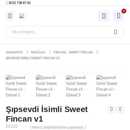
0532 730 07 01
0
ANASAYFA
MAĞAZA
FINCAN
,
SWEET FINCAN
ŞIPSEVDI İSIMLI SWEET FINCAN V1
Şıpsevdi İsimli Sweet
Fincan v1
( Henüz değerlendirme yapılmadı. )