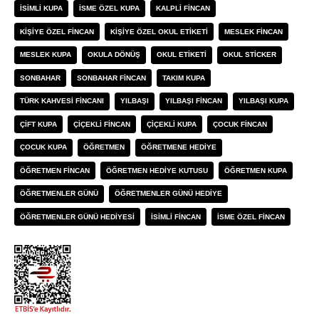
ISIMLI KUPA
ISME ÖZEL KUPA
KALPLI FINCAN
KIŞIYE ÖZEL FINCAN
KIŞIYE ÖZEL OKUL ETIKETI
MESLEK FINCAN
MESLEK KUPA
OKULA DÖNÜŞ
OKUL ETIKETI
OKUL STICKER
SONBAHAR
SONBAHAR FINCAN
TAKIM KUPA
TÜRK KAHVESI FINCANI
YILBAŞI
YILBAŞI FINCAN
YILBAŞI KUPA
ÇIFT KUPA
ÇIÇEKLI FINCAN
ÇIÇEKLI KUPA
ÇOCUK FINCAN
ÇOCUK KUPA
ÖĞRETMEN
ÖĞRETMENE HEDIYE
ÖĞRETMEN FINCAN
ÖĞRETMEN HEDIYE KUTUSU
ÖĞRETMEN KUPA
ÖĞRETMENLER GÜNÜ
ÖĞRETMENLER GÜNÜ HEDIYE
ÖĞRETMENLER GÜNÜ HEDIYESI
İSIMLI FINCAN
İSME ÖZEL FINCAN