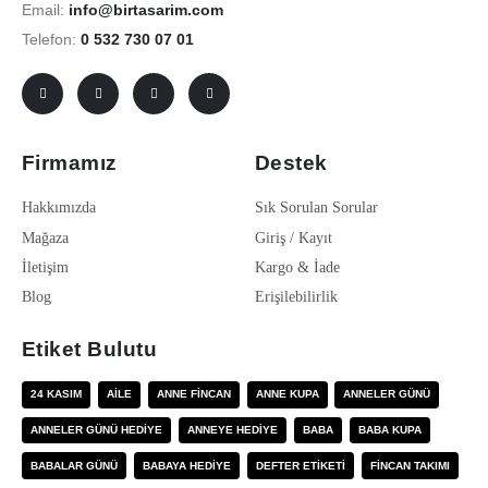
Email:
info@birtasarim.com
Telefon:
0 532 730 07 01
Firmamız
Destek
Hakkımızda
Sık Sorulan Sorular
Mağaza
Giriş / Kayıt
İletişim
Kargo & İade
Blog
Erişilebilirlik
Etiket Bulutu
24 KASIM
AILE
ANNE FINCAN
ANNE KUPA
ANNELER GÜNÜ
ANNELER GÜNÜ HEDIYE
ANNEYE HEDIYE
BABA
BABA KUPA
BABALAR GÜNÜ
BABAYA HEDIYE
DEFTER ETIKETI
FINCAN TAKIMI