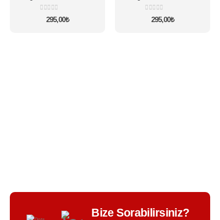
varyasyonu
varyasyonu
0
5 üzerinden
0
5 üzerinden
var.
var.
295,00
₺
295,00
₺
Seçenekler
Seçenekler
ürün
ürün
sayfasından
sayfasından
seçilebilir
seçilebilir
BIR TASARIM KALITESI - BIR TASARIM FARKI -
Bize Sorabilirsiniz?