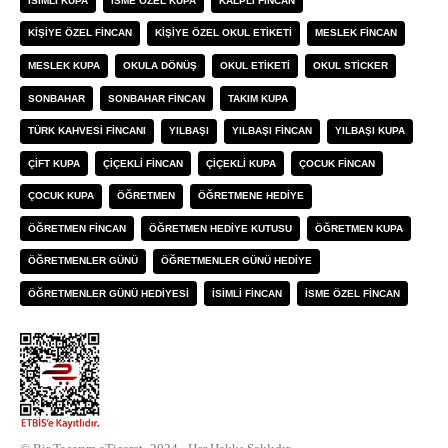
ISIMLI KUPA
ISME ÖZEL KUPA
KALPLI FINCAN
KIŞIYE ÖZEL FINCAN
KIŞIYE ÖZEL OKUL ETIKETI
MESLEK FINCAN
MESLEK KUPA
OKULA DÖNÜŞ
OKUL ETIKETI
OKUL STICKER
SONBAHAR
SONBAHAR FINCAN
TAKIM KUPA
TÜRK KAHVESI FINCANI
YILBAŞI
YILBAŞI FINCAN
YILBAŞI KUPA
ÇIFT KUPA
ÇIÇEKLI FINCAN
ÇIÇEKLI KUPA
ÇOCUK FINCAN
ÇOCUK KUPA
ÖĞRETMEN
ÖĞRETMENE HEDIYE
ÖĞRETMEN FINCAN
ÖĞRETMEN HEDIYE KUTUSU
ÖĞRETMEN KUPA
ÖĞRETMENLER GÜNÜ
ÖĞRETMENLER GÜNÜ HEDIYE
ÖĞRETMENLER GÜNÜ HEDIYESI
İSIMLI FINCAN
İSME ÖZEL FINCAN