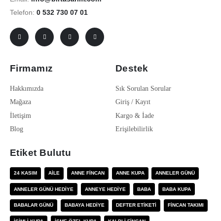
Telefon:
0 532 730 07 01
Firmamız
Destek
Hakkımızda
Sık Sorulan Sorular
Mağaza
Giriş / Kayıt
İletişim
Kargo & İade
Blog
Erişilebilirlik
Etiket Bulutu
24 KASIM
AILE
ANNE FINCAN
ANNE KUPA
ANNELER GÜNÜ
ANNELER GÜNÜ HEDIYE
ANNEYE HEDIYE
BABA
BABA KUPA
BABALAR GÜNÜ
BABAYA HEDIYE
DEFTER ETIKETI
FINCAN TAKIMI