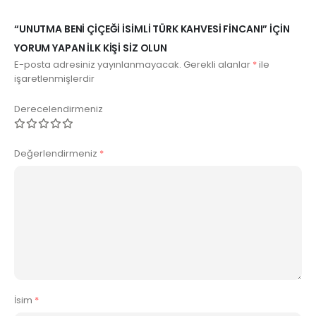
“UNUTMA BENI ÇIÇEĞI İSIMLI TÜRK KAHVESI FINCANI” IÇIN
YORUM YAPAN ILK KIŞI SIZ OLUN
E-posta adresiniz yayınlanmayacak.
Gerekli alanlar
*
ile
işaretlenmişlerdir
Derecelendirmeniz
Değerlendirmeniz
*
İsim
*