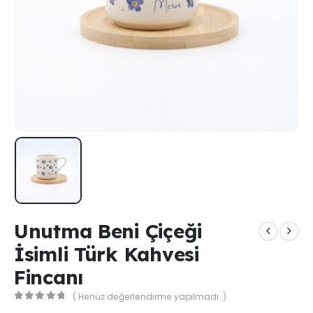
Unutma Beni Çiçeği
İsimli Türk Kahvesi
Fincanı
( Henüz değerlendirme yapılmadı. )
0
out of 5