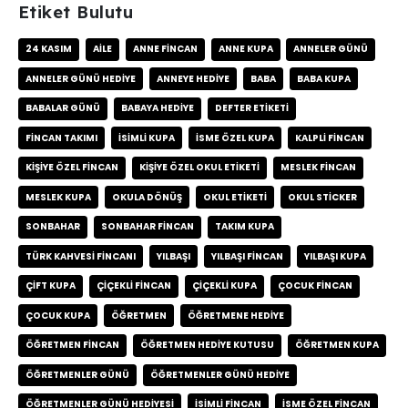
Etiket Bulutu
24 KASIM
AILE
ANNE FINCAN
ANNE KUPA
ANNELER GÜNÜ
ANNELER GÜNÜ HEDIYE
ANNEYE HEDIYE
BABA
BABA KUPA
BABALAR GÜNÜ
BABAYA HEDIYE
DEFTER ETIKETI
FINCAN TAKIMI
ISIMLI KUPA
ISME ÖZEL KUPA
KALPLI FINCAN
KIŞIYE ÖZEL FINCAN
KIŞIYE ÖZEL OKUL ETIKETI
MESLEK FINCAN
MESLEK KUPA
OKULA DÖNÜŞ
OKUL ETIKETI
OKUL STICKER
SONBAHAR
SONBAHAR FINCAN
TAKIM KUPA
TÜRK KAHVESI FINCANI
YILBAŞI
YILBAŞI FINCAN
YILBAŞI KUPA
ÇIFT KUPA
ÇIÇEKLI FINCAN
ÇIÇEKLI KUPA
ÇOCUK FINCAN
ÇOCUK KUPA
ÖĞRETMEN
ÖĞRETMENE HEDIYE
ÖĞRETMEN FINCAN
ÖĞRETMEN HEDIYE KUTUSU
ÖĞRETMEN KUPA
ÖĞRETMENLER GÜNÜ
ÖĞRETMENLER GÜNÜ HEDIYE
ÖĞRETMENLER GÜNÜ HEDIYESI
İSIMLI FINCAN
İSME ÖZEL FINCAN