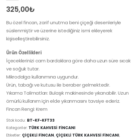
325,00
₺
Bu özel fincan, zarif unutma beni çiçeği desenleriyle
süslenmiştir ve üzerine istediğiniz ismi ekleyerek
kişiselleştirebilirsiniz.
Ürün Özellikleri
İçeceklerinizi cam bardaklara göre daha uzun süre sıcak
ve soğuk tutar.
Mikrodalga kullanımına uygundur.
Ürün, tabağı ve kutusu ile beraber gelmektedir.
Yıkama Talimatları: Bulaşık makinesinde yıkanabilir. Uzun
ömürlü kullanım için elde yıkanmasını tavsiye ederiz.
Fincan Rengi: Krem
Stok kodu:
BT-KF-KFT33
Kategoriler:
TÜRK KAHVESI FINCANI
Etiketler:
ÇIÇEKLI FINCAN
,
ÇIÇEKLI TÜRK KAHVESI FINCANI
,