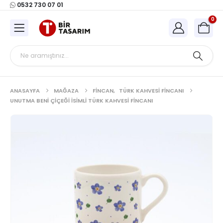
0532 730 07 01
0
ANASAYFA
MAĞAZA
FINCAN
,
TÜRK KAHVESI FINCANI
UNUTMA BENI ÇIÇEĞI İSIMLI TÜRK KAHVESI FINCANI