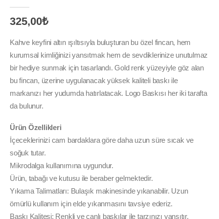
0
out of 5
325,00
₺
Kahve keyfini altın ışıltısıyla buluşturan bu özel fincan, hem
kurumsal kimliğinizi yansıtmak hem de sevdiklerinize unutulmaz
bir hediye sunmak için tasarlandı. Gold renk yüzeyiyle göz alan
bu fincan, üzerine uygulanacak yüksek kaliteli baskı ile
markanızı her yudumda hatırlatacak. Logo Baskısı her iki tarafta
da bulunur.
Ürün Özellikleri
İçeceklerinizi cam bardaklara göre daha uzun süre sıcak ve
soğuk tutar.
Mikrodalga kullanımına uygundur.
Ürün, tabağı ve kutusu ile beraber gelmektedir.
Yıkama Talimatları: Bulaşık makinesinde yıkanabilir. Uzun
ömürlü kullanım için elde yıkanmasını tavsiye ederiz.
Baskı Kalitesi: Renkli ve canlı baskılar ile tarzınızı yansıtır.