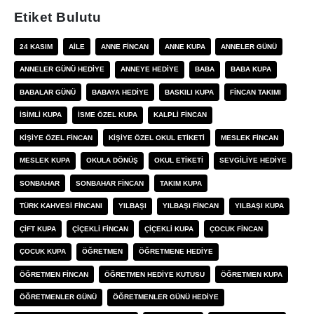
Etiket Bulutu
24 KASIM
AILE
ANNE FINCAN
ANNE KUPA
ANNELER GÜNÜ
ANNELER GÜNÜ HEDIYE
ANNEYE HEDIYE
BABA
BABA KUPA
BABALAR GÜNÜ
BABAYA HEDIYE
BASKILI KUPA
FINCAN TAKIMI
ISIMLI KUPA
ISME ÖZEL KUPA
KALPLI FINCAN
KIŞIYE ÖZEL FINCAN
KIŞIYE ÖZEL OKUL ETIKETI
MESLEK FINCAN
MESLEK KUPA
OKULA DÖNÜŞ
OKUL ETIKETI
SEVGILIYE HEDIYE
SONBAHAR
SONBAHAR FINCAN
TAKIM KUPA
TÜRK KAHVESI FINCANI
YILBAŞI
YILBAŞI FINCAN
YILBAŞI KUPA
ÇIFT KUPA
ÇIÇEKLI FINCAN
ÇIÇEKLI KUPA
ÇOCUK FINCAN
ÇOCUK KUPA
ÖĞRETMEN
ÖĞRETMENE HEDIYE
ÖĞRETMEN FINCAN
ÖĞRETMEN HEDIYE KUTUSU
ÖĞRETMEN KUPA
ÖĞRETMENLER GÜNÜ
ÖĞRETMENLER GÜNÜ HEDIYE