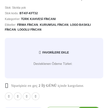
Stok:
Stokta yok
Stok kodu:
BT-KF-KFT32
Kategoriler:
TÜRK KAHVESI FINCANI
Etiketler:
FIRMA FINCAN
,
KURUMSAL FINCAN
,
LOGO BASKILI
FINCAN
,
LOGOLU FINCAN
FAVORILERE EKLE
Desteklenen Ödeme Türleri:
Siparişiniz en geç
2 İŞ GÜNÜ
içinde kargolanır.