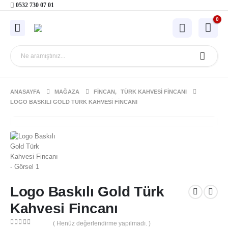
0532 730 07 01
0
ANASAYFA
MAĞAZA
FINCAN
,
TÜRK KAHVESI FINCANI
LOGO BASKILI GOLD TÜRK KAHVESI FINCANI
Logo Baskılı Gold Türk
Kahvesi Fincanı
( Henüz değerlendirme yapılmadı. )