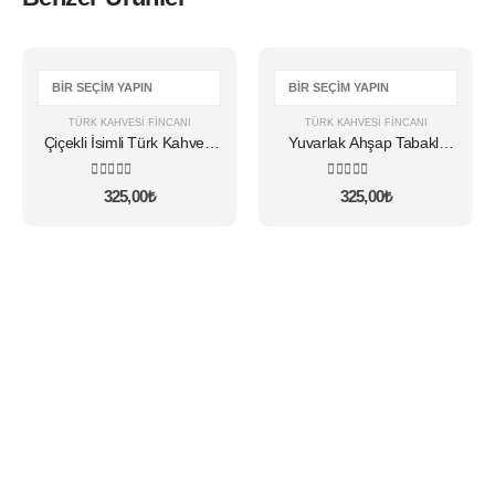
Bu
Bu
ürünün
ürünün
birden
birden
TÜRK KAHVESI FINCANI
TÜRK KAHVESI FINCANI
fazla
fazla
Çiçekli İsimli Türk Kahvesi
Yuvarlak Ahşap Tabaklı
varyasyonu
varyasyonu
Fincanı
Gelincikli İsimli Fincan
var.
var.
5.00
5 üzerinden
5.00
5 üzerinden
325,00
₺
325,00
₺
Seçenekler
Seçenekler
ürün
ürün
sayfasından
sayfasından
seçilebilir
seçilebilir