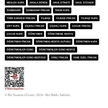
MESLEK KUPA
OKULA DÖNÜŞ
OKUL ETIKETI
OKUL STICKER
SONBAHAR
SONBAHAR FINCAN
TAKIM KUPA
TÜRK KAHVESI FINCANI
YILBAŞI
YILBAŞI FINCAN
YILBAŞI KUPA
ÇIFT KUPA
ÇIÇEKLI FINCAN
ÇIÇEKLI KUPA
ÇOCUK FINCAN
ÇOCUK KUPA
ÖĞRETMEN
ÖĞRETMENE HEDIYE
ÖĞRETMEN FINCAN
ÖĞRETMEN HEDIYE KUTUSU
ÖĞRETMEN KUPA
ÖĞRETMENLER GÜNÜ
ÖĞRETMENLER GÜNÜ HEDIYE
ÖĞRETMENLER GÜNÜ HEDIYESI
İSIMLI FINCAN
İSME ÖZEL FINCAN
© Bir Tasarım eTicaret. 2024 - Her Hakkı Saklıdır.