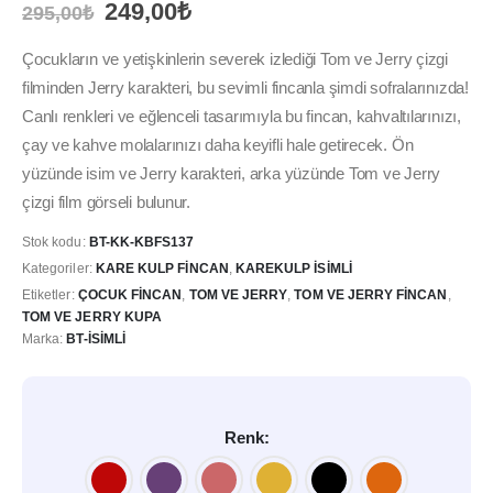
Orijinal
Şu
249,00
₺
295,00
₺
fiyat:
andaki
295,00₺.
fiyat:
Çocukların ve yetişkinlerin severek izlediği Tom ve Jerry çizgi
249,00₺.
filminden Jerry karakteri, bu sevimli fincanla şimdi sofralarınızda!
Canlı renkleri ve eğlenceli tasarımıyla bu fincan, kahvaltılarınızı,
çay ve kahve molalarınızı daha keyifli hale getirecek. Ön
yüzünde isim ve Jerry karakteri, arka yüzünde Tom ve Jerry
çizgi film görseli bulunur.
Stok kodu:
BT-KK-KBFS137
Kategoriler:
KARE KULP FINCAN
,
KAREKULP İSIMLI
Etiketler:
ÇOCUK FINCAN
,
TOM VE JERRY
,
TOM VE JERRY FINCAN
,
TOM VE JERRY KUPA
Marka:
BT-İSIMLI
Renk