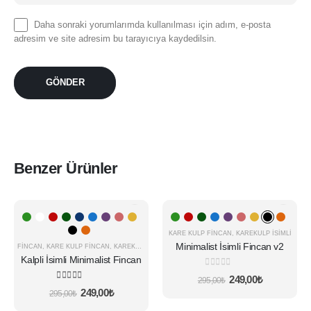
Daha sonraki yorumlarımda kullanılması için adım, e-posta
adresim ve site adresim bu tarayıcıya kaydedilsin.
Benzer Ürünler
Bu
Bu
ÇOK SATAN
ÇOK SATAN
ürünün
ürünün
-16%
-16%
birden
birden
KARE KULP FINCAN
,
KAREKULP İSIMLI
Minimalist İsimli Fincan v2
fazla
FINCAN
,
KARE KULP FINCAN
,
KAREKULP İSIMLI
fazla
Kalpli İsimli Minimalist Fincan
varyasyonu
varyasyonu
0
5 üzerinden
var.
var.
Orijinal
Şu
249,00
₺
295,00
₺
4.80
5 üzerinden
fiyat:
andaki
Seçenekler
Seçenekler
Orijinal
Şu
249,00
₺
295,00
₺
295,00₺.
fiyat:
fiyat:
andaki
ürün
ürün
249,00₺.