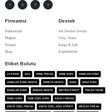
Firmamız
Destek
Hakkımızda
Sık Sorulan Sorular
Mağaza
Giriş / Kayıt
İletişim
Kargo & İade
Blog
Erişilebilirlik
Etiket Bulutu
24 KASIM
AILE
ANNE FINCAN
ANNE KUPA
ANNELER GÜNÜ
ANNELER GÜNÜ HEDIYE
ANNEYE HEDIYE
BABA
BABA KUPA
BABALAR GÜNÜ
BABAYA HEDIYE
DEFTER ETIKETI
FINCAN TAKIMI
ISIMLI KUPA
ISME ÖZEL KUPA
KALPLI FINCAN
KIŞIYE ÖZEL FINCAN
KIŞIYE ÖZEL OKUL ETIKETI
MESLEK FINCAN