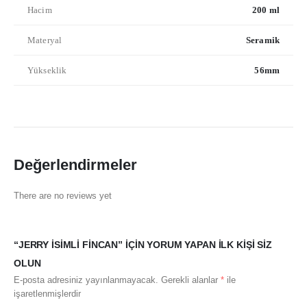
Hacim
200 ml
Materyal
Seramik
Yükseklik
56mm
Değerlendirmeler
There are no reviews yet
“JERRY İSIMLI FINCAN” IÇIN YORUM YAPAN ILK KIŞI SIZ
OLUN
E-posta adresiniz yayınlanmayacak.
Gerekli alanlar
*
ile
işaretlenmişlerdir