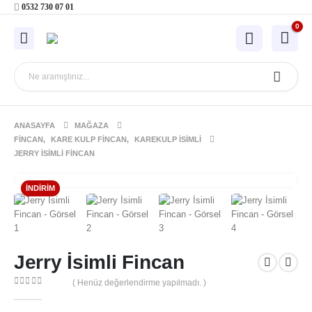
0532 730 07 01
0
ANASAYFA
MAĞAZA
FINCAN
,
KARE KULP FINCAN
,
KAREKULP İSIMLI
JERRY İSIMLI FINCAN
İNDIRIM
Jerry İsimli Fincan
( Henüz değerlendirme yapılmadı. )
0
out of 5