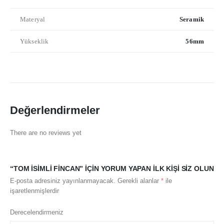
Materyal
Seramik
Yükseklik
56mm
Değerlendirmeler
There are no reviews yet
“TOM İSIMLI FINCAN” IÇIN YORUM YAPAN ILK KIŞI SIZ OLUN
E-posta adresiniz yayınlanmayacak.
Gerekli alanlar
*
ile
işaretlenmişlerdir
Derecelendirmeniz