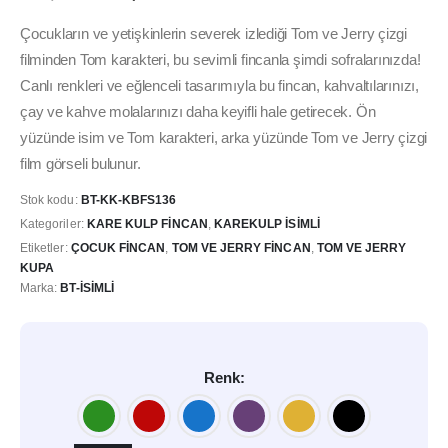
fiyat:
andaki
295,00₺.
fiyat:
Çocukların ve yetişkinlerin severek izlediği Tom ve Jerry çizgi
249,00₺.
filminden Tom karakteri, bu sevimli fincanla şimdi sofralarınızda!
Canlı renkleri ve eğlenceli tasarımıyla bu fincan, kahvaltılarınızı,
çay ve kahve molalarınızı daha keyifli hale getirecek. Ön
yüzünde isim ve Tom karakteri, arka yüzünde Tom ve Jerry çizgi
film görseli bulunur.
Stok kodu:
BT-KK-KBFS136
Kategoriler:
KARE KULP FINCAN
,
KAREKULP İSIMLI
Etiketler:
ÇOCUK FINCAN
,
TOM VE JERRY FINCAN
,
TOM VE JERRY
KUPA
Marka:
BT-İSIMLI
Renk