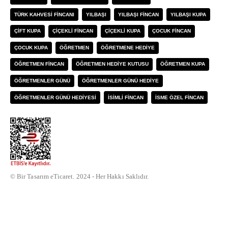
TÜRK KAHVESI FINCANI
YILBAŞI
YILBAŞI FINCAN
YILBAŞI KUPA
ÇIFT KUPA
ÇIÇEKLI FINCAN
ÇIÇEKLI KUPA
ÇOCUK FINCAN
ÇOCUK KUPA
ÖĞRETMEN
ÖĞRETMENE HEDIYE
ÖĞRETMEN FINCAN
ÖĞRETMEN HEDIYE KUTUSU
ÖĞRETMEN KUPA
ÖĞRETMENLER GÜNÜ
ÖĞRETMENLER GÜNÜ HEDIYE
ÖĞRETMENLER GÜNÜ HEDIYESI
İSIMLI FINCAN
İSME ÖZEL FINCAN
© Bir Tasarım eTicaret. 2024 - Her Hakkı Saklıdır.