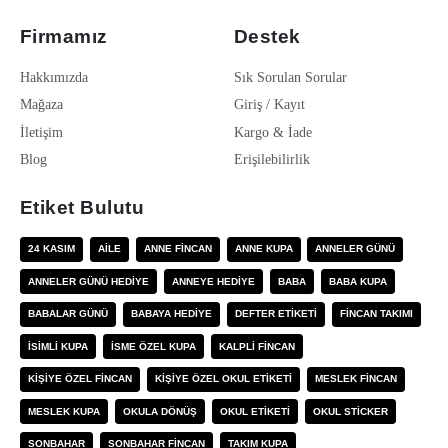
Firmamız
Destek
Hakkımızda
Sık Sorulan Sorular
Mağaza
Giriş / Kayıt
İletişim
Kargo & İade
Blog
Erişilebilirlik
Etiket Bulutu
24 KASIM
AILE
ANNE FINCAN
ANNE KUPA
ANNELER GÜNÜ
ANNELER GÜNÜ HEDIYE
ANNEYE HEDIYE
BABA
BABA KUPA
BABALAR GÜNÜ
BABAYA HEDIYE
DEFTER ETIKETI
FINCAN TAKIMI
ISIMLI KUPA
ISME ÖZEL KUPA
KALPLI FINCAN
KIŞIYE ÖZEL FINCAN
KIŞIYE ÖZEL OKUL ETIKETI
MESLEK FINCAN
MESLEK KUPA
OKULA DÖNÜŞ
OKUL ETIKETI
OKUL STICKER
SONBAHAR
SONBAHAR FINCAN
TAKIM KUPA