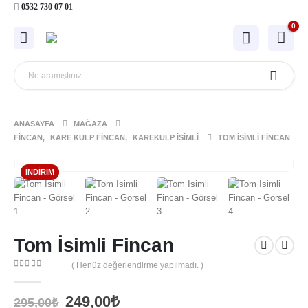
0532 730 07 01
0
ANASAYFA
MAĞAZA
FINCAN
,
KARE KULP FINCAN
,
KAREKULP İSIMLI
TOM İSIMLI FINCAN
İNDIRIM
Tom İsimli Fincan
( Henüz değerlendirme yapılmadı. )
0
out of 5
Orijinal
Şu
249,00
₺
295,00
₺