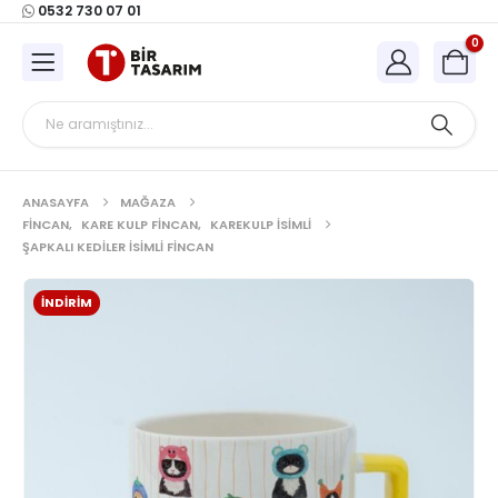
0532 730 07 01
0
ANASAYFA
MAĞAZA
FINCAN
,
KARE KULP FINCAN
,
KAREKULP İSIMLI
ŞAPKALI KEDILER İSIMLI FINCAN
İNDIRIM