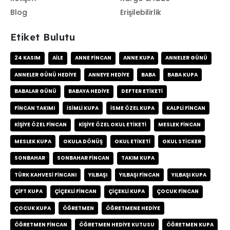
Blog
Erişilebilirlik
Etiket Bulutu
24 KASIM
AILE
ANNE FINCAN
ANNE KUPA
ANNELER GÜNÜ
ANNELER GÜNÜ HEDIYE
ANNEYE HEDIYE
BABA
BABA KUPA
BABALAR GÜNÜ
BABAYA HEDIYE
DEFTER ETIKETI
FINCAN TAKIMI
ISIMLI KUPA
ISME ÖZEL KUPA
KALPLI FINCAN
KIŞIYE ÖZEL FINCAN
KIŞIYE ÖZEL OKUL ETIKETI
MESLEK FINCAN
MESLEK KUPA
OKULA DÖNÜŞ
OKUL ETIKETI
OKUL STICKER
SONBAHAR
SONBAHAR FINCAN
TAKIM KUPA
TÜRK KAHVESI FINCANI
YILBAŞI
YILBAŞI FINCAN
YILBAŞI KUPA
ÇIFT KUPA
ÇIÇEKLI FINCAN
ÇIÇEKLI KUPA
ÇOCUK FINCAN
ÇOCUK KUPA
ÖĞRETMEN
ÖĞRETMENE HEDIYE
ÖĞRETMEN FINCAN
ÖĞRETMEN HEDIYE KUTUSU
ÖĞRETMEN KUPA