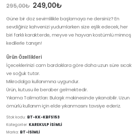
Orijinal
Şu
249,00
₺
295,00
₺
fiyat:
andaki
295,00₺.
fiyat:
Güne bir doz sevimlilikle başlamaya ne dersiniz? En
249,00₺.
sevdiğiniz kahvenizi yudumlarken size eşlik edecek, her
biri farklı karakterde, meyve ve hayvan kostümlü minnoş
kedilerle tanışın!
Ürün Özellikleri
İçeceklerinizi cam bardaklara göre daha uzun süre sıcak
ve soğuk tutar.
Mikrodalga kullanımına uygundur.
Ürün, kutusu ile beraber gelmektedir.
Yıkama Talimatları: Bulaşık makinesinde yıkanabilir. Uzun
ömürlü kullanım için elde yıkanmasını tavsiye ederiz.
Stok kodu:
BT-KK-KBFS153
Kategoriler:
KAREKULP İSIMLI
Marka:
BT-İSIMLI