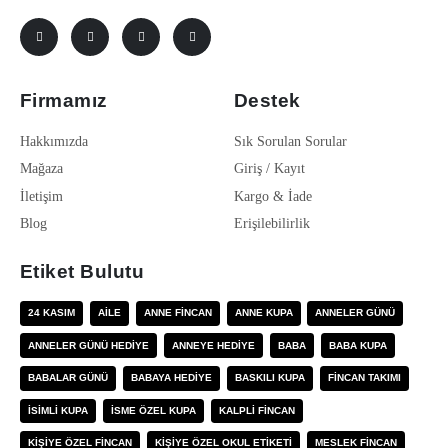
Firmamız
Destek
Hakkımızda
Sık Sorulan Sorular
Mağaza
Giriş / Kayıt
İletişim
Kargo & İade
Blog
Erişilebilirlik
Etiket Bulutu
24 KASIM
AILE
ANNE FINCAN
ANNE KUPA
ANNELER GÜNÜ
ANNELER GÜNÜ HEDIYE
ANNEYE HEDIYE
BABA
BABA KUPA
BABALAR GÜNÜ
BABAYA HEDIYE
BASKILI KUPA
FINCAN TAKIMI
ISIMLI KUPA
ISME ÖZEL KUPA
KALPLI FINCAN
KIŞIYE ÖZEL FINCAN
KIŞIYE ÖZEL OKUL ETIKETI
MESLEK FINCAN