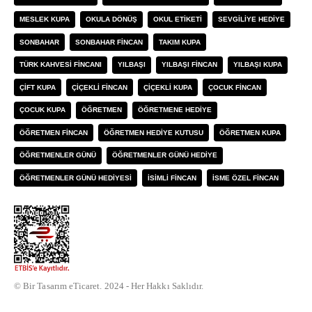
MESLEK KUPA
OKULA DÖNÜŞ
OKUL ETIKETI
SEVGILIYE HEDIYE
SONBAHAR
SONBAHAR FINCAN
TAKIM KUPA
TÜRK KAHVESI FINCANI
YILBAŞI
YILBAŞI FINCAN
YILBAŞI KUPA
ÇIFT KUPA
ÇIÇEKLI FINCAN
ÇIÇEKLI KUPA
ÇOCUK FINCAN
ÇOCUK KUPA
ÖĞRETMEN
ÖĞRETMENE HEDIYE
ÖĞRETMEN FINCAN
ÖĞRETMEN HEDIYE KUTUSU
ÖĞRETMEN KUPA
ÖĞRETMENLER GÜNÜ
ÖĞRETMENLER GÜNÜ HEDIYE
ÖĞRETMENLER GÜNÜ HEDIYESI
İSIMLI FINCAN
İSME ÖZEL FINCAN
© Bir Tasarım eTicaret. 2024 - Her Hakkı Saklıdır.