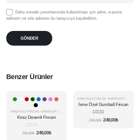
Daha sonraki yorumlarımda kullanılması için adım, e-posta
adresim ve site adresim bu tarayıcıya kaydedilsin.
Benzer Ürünler
Bu
KARE KULP FINCAN
,
KAREKULP İSIMLI
-16%
-16%
ürünün
İsme Özel Gumball Fincan
birden
KARE KULP FINCAN
,
KAREKULP İSIMLI
fazla
Kiraz Desenli Fincan
5.00
5 üzerinden
Orijinal
Şu
249,00
₺
295,00
₺
varyasyonu
fiyat:
andaki
var.
295,00₺.
fiyat:
0
5 üzerinden
Orijinal
Şu
249,00
₺
249,00₺.
295,00
₺
Seçenekler
fiyat:
andaki