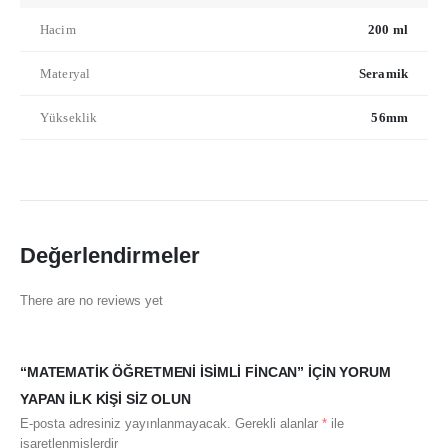
Hacim
200 ml
Materyal
Seramik
Yükseklik
56mm
Değerlendirmeler
There are no reviews yet
“MATEMATIK ÖĞRETMENI İSIMLI FINCAN” IÇIN YORUM
YAPAN ILK KIŞI SIZ OLUN
E-posta adresiniz yayınlanmayacak.
Gerekli alanlar
*
ile
işaretlenmişlerdir