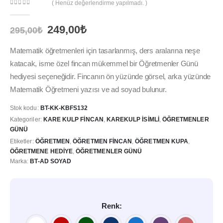
( Henüz değerlendirme yapılmadı. )
0
out of 5
Orijinal
Şu
249,00
₺
295,00
₺
fiyat:
andaki
295,00₺.
fiyat:
Matematik öğretmenleri için tasarlanmış, ders aralarına neşe
249,00₺.
katacak, isme özel fincan mükemmel bir Öğretmenler Günü
hediyesi seçeneğidir. Fincanın ön yüzünde görsel, arka yüzünde
Matematik Öğretmeni yazısı ve ad soyad bulunur.
Stok kodu:
BT-KK-KBFS132
Kategoriler:
KARE KULP FINCAN
,
KAREKULP İSIMLI
,
ÖĞRETMENLER
GÜNÜ
Etiketler:
ÖĞRETMEN
,
ÖĞRETMEN FINCAN
,
ÖĞRETMEN KUPA
,
ÖĞRETMENE HEDIYE
,
ÖĞRETMENLER GÜNÜ
Marka:
BT-AD SOYAD
Renk