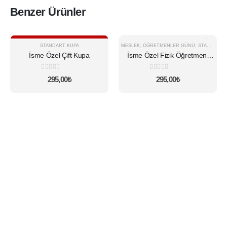
Benzer Ürünler
Seçenekleri Göster
STANDART KUPA
MESLEK
,
ÖĞRETMENLER GÜNÜ
,
STANDART KUPA
İsme Özel Çift Kupa
İsme Özel Fizik Öğretmeni
Kupa
0
5 üzerinden
0
5 üzerinden
295,00
₺
295,00
₺
BIR TASARIM KALITESI - BIR TASARIM FARKI -