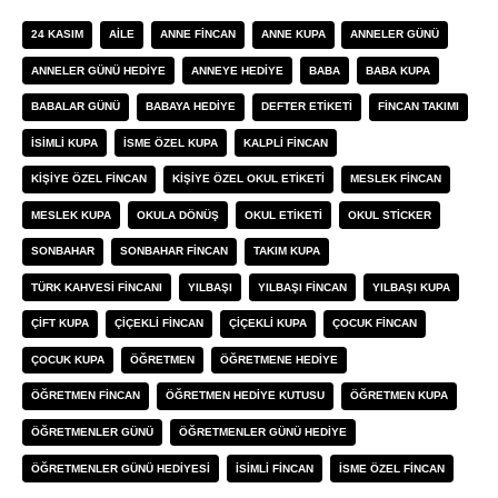
24 KASIM
AILE
ANNE FINCAN
ANNE KUPA
ANNELER GÜNÜ
ANNELER GÜNÜ HEDIYE
ANNEYE HEDIYE
BABA
BABA KUPA
BABALAR GÜNÜ
BABAYA HEDIYE
DEFTER ETIKETI
FINCAN TAKIMI
ISIMLI KUPA
ISME ÖZEL KUPA
KALPLI FINCAN
KIŞIYE ÖZEL FINCAN
KIŞIYE ÖZEL OKUL ETIKETI
MESLEK FINCAN
MESLEK KUPA
OKULA DÖNÜŞ
OKUL ETIKETI
OKUL STICKER
SONBAHAR
SONBAHAR FINCAN
TAKIM KUPA
TÜRK KAHVESI FINCANI
YILBAŞI
YILBAŞI FINCAN
YILBAŞI KUPA
ÇIFT KUPA
ÇIÇEKLI FINCAN
ÇIÇEKLI KUPA
ÇOCUK FINCAN
ÇOCUK KUPA
ÖĞRETMEN
ÖĞRETMENE HEDIYE
ÖĞRETMEN FINCAN
ÖĞRETMEN HEDIYE KUTUSU
ÖĞRETMEN KUPA
ÖĞRETMENLER GÜNÜ
ÖĞRETMENLER GÜNÜ HEDIYE
ÖĞRETMENLER GÜNÜ HEDIYESI
İSIMLI FINCAN
İSME ÖZEL FINCAN