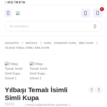
0532 730 07 01
0
ANASAYFA
MAĞAZA
KUPA
,
STANDART KUPA
,
SIMLI KUPA
YILBAŞI TEMALI İSIMLI SIMLI KUPA
Yılbaşı Temalı İsimli
Simli Kupa
( Henüz değerlendirme yapılmadı. )