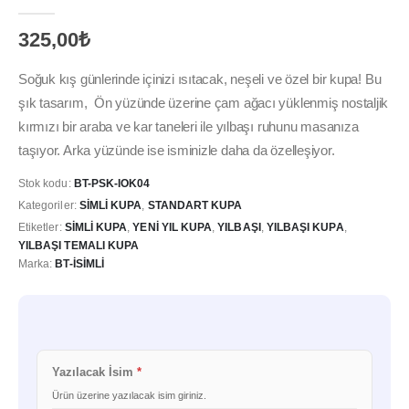
0
out of 5
325,00
₺
Soğuk kış günlerinde içinizi ısıtacak, neşeli ve özel bir kupa! Bu
şık tasarım, Ön yüzünde üzerine çam ağacı yüklenmiş nostaljik
kırmızı bir araba ve kar taneleri ile yılbaşı ruhunu masanıza
taşıyor. Arka yüzünde ise isminizle daha da özelleşiyor.
Stok kodu:
BT-PSK-IOK04
Kategoriler:
SIMLI KUPA
,
STANDART KUPA
Etiketler:
SIMLI KUPA
,
YENI YIL KUPA
,
YILBAŞI
,
YILBAŞI KUPA
,
YILBAŞI TEMALI KUPA
Marka:
BT-İSIMLI
Yazılacak İsim
*
Ürün üzerine yazılacak isim giriniz.