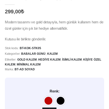
0
out of 5
299,00
₺
Modern tasarımı ve gold detayıyla, hem günlük kullanım hem de
özel günler için şık bir hediye alternatifidir.
Kutusu ile birlikte gönderilir.
Stok kodu:
BT-KOK-STK05
Kategoriler:
BABALAR GÜNÜ
,
KALEM
Etiketler:
GOLD KALEM
,
HEDIYE KALEM
,
ISIMLI KALEM
,
KIŞIYE ÖZEL
KALEM
,
MINIMAL KALEM
Marka:
BT-AD SOYAD
Renk