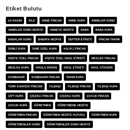
Etiket Bulutu
24 KASIM
AILE
ANNE FINCAN
ANNE KUPA
ANNELER GÜNÜ
ANNELER GÜNÜ HEDIYE
ANNEYE HEDIYE
BABA
BABA KUPA
BABALAR GÜNÜ
BABAYA HEDIYE
DEFTER ETIKETI
FINCAN TAKIMI
ISIMLI KUPA
ISME ÖZEL KUPA
KALPLI FINCAN
KIŞIYE ÖZEL FINCAN
KIŞIYE ÖZEL OKUL ETIKETI
MESLEK FINCAN
MESLEK KUPA
OKULA DÖNÜŞ
OKUL ETIKETI
OKUL STICKER
SONBAHAR
SONBAHAR FINCAN
TAKIM KUPA
TÜRK KAHVESI FINCANI
YILBAŞI
YILBAŞI FINCAN
YILBAŞI KUPA
ÇIFT KUPA
ÇIÇEKLI FINCAN
ÇIÇEKLI KUPA
ÇOCUK FINCAN
ÇOCUK KUPA
ÖĞRETMEN
ÖĞRETMENE HEDIYE
ÖĞRETMEN FINCAN
ÖĞRETMEN HEDIYE KUTUSU
ÖĞRETMEN KUPA
ÖĞRETMENLER GÜNÜ
ÖĞRETMENLER GÜNÜ HEDIYE