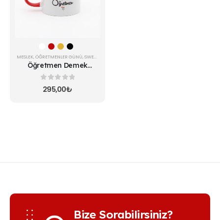
var.
Seçenekler
ürün
sayfasından
seçilebilir
MESLEK
,
ÖĞRETMENLER GÜNÜ
,
SWEET FINCAN
Öğretmen Demek
Fincan
0
5 üzerinden
295,00
₺
Bize Sorabilirsiniz?