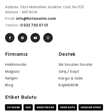
Addres: Oba Mahallesi. Azaklar Cad. No:11/E
Alanya - ANTALYA
Email:
info@birtasarim.com
Telefon:
0 532 730 07 01
Firmamız
Destek
Hakkımızda
Sık Sorulan Sorular
Mağaza
Giriş / Kayıt
İletişim
Kargo & İade
Blog
Erişilebilirlik
Etiket Bulutu
24 KASIM
AILE
ANNE FINCAN
ANNE KUPA
ANNELER GÜNÜ