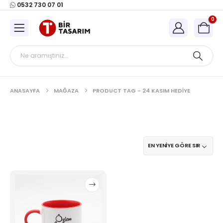
0532 730 07 01
0
ANASAYFA
MAĞAZA
PRODUCT TAG -
24 KASIM HEDIYE
Bu
ürünün
birden
fazla
varyasyonu