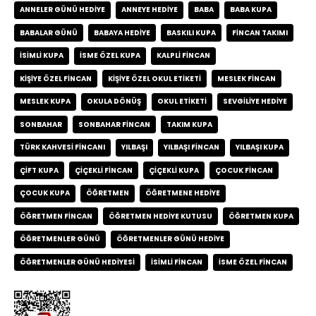
ANNELER GÜNÜ HEDIYE
ANNEYE HEDIYE
BABA
BABA KUPA
BABALAR GÜNÜ
BABAYA HEDIYE
BASKILI KUPA
FINCAN TAKIMI
ISIMLI KUPA
ISME ÖZEL KUPA
KALPLI FINCAN
KIŞIYE ÖZEL FINCAN
KIŞIYE ÖZEL OKUL ETIKETI
MESLEK FINCAN
MESLEK KUPA
OKULA DÖNÜŞ
OKUL ETIKETI
SEVGILIYE HEDIYE
SONBAHAR
SONBAHAR FINCAN
TAKIM KUPA
TÜRK KAHVESI FINCANI
YILBAŞI
YILBAŞI FINCAN
YILBAŞI KUPA
ÇIFT KUPA
ÇIÇEKLI FINCAN
ÇIÇEKLI KUPA
ÇOCUK FINCAN
ÇOCUK KUPA
ÖĞRETMEN
ÖĞRETMENE HEDIYE
ÖĞRETMEN FINCAN
ÖĞRETMEN HEDIYE KUTUSU
ÖĞRETMEN KUPA
ÖĞRETMENLER GÜNÜ
ÖĞRETMENLER GÜNÜ HEDIYE
ÖĞRETMENLER GÜNÜ HEDIYESI
İSIMLI FINCAN
İSME ÖZEL FINCAN