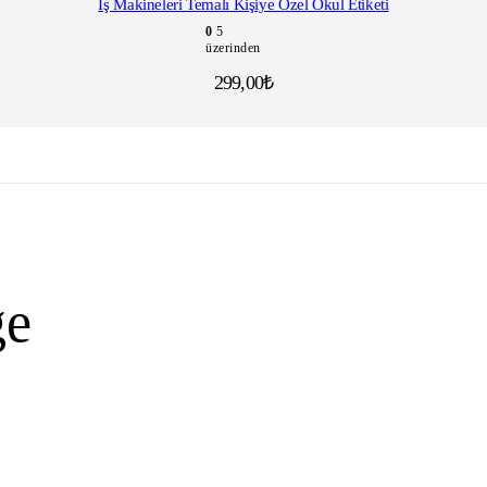
İş Makineleri Temalı Kişiye Özel Okul Etiketi
0
5
üzerinden
299,00
₺
arı bize sorabilirsiniz.