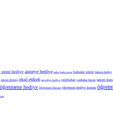
anneye hediye
r günü hediye
babalar günü
babaya hediye
baba
baba kupa
okul etiketi
sonbahar
takım kup
okula dönüş
sonbahar fincan
sevgiliye hediye
öğret
öğretmene hediye
öğretmen hediye kutusu
öğretmen fincan
ncan