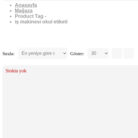
Anasayfa
Mağaza
Product Tag -
iş makinesi okul etiketi
iş makinesi okul etiketi
Sırala:
Göster:
Stokta yok