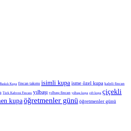
isimli kupa
isme özel kupa
fincan takımı
kalpli fincan
Baskılı Kupa
çiçekli
yılbaşı
a
yılbaşı fincan
Türk Kahvesi Fincanı
yılbaşı kupa
çift kupa
öğretmenler günü
men kupa
öğretmenler günü