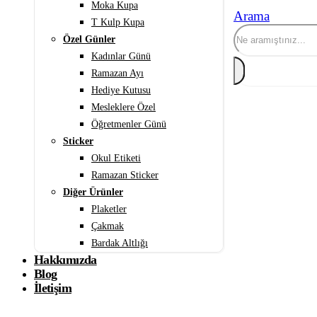
Moka Kupa
Arama
T Kulp Kupa
Özel Günler
Kadınlar Günü
Ramazan Ayı
Hediye Kutusu
Mesleklere Özel
Öğretmenler Günü
Sticker
Okul Etiketi
Ramazan Sticker
Diğer Ürünler
Plaketler
Çakmak
Bardak Altlığı
Hakkımızda
Blog
İletişim