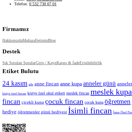
Telefon:
0 532 730 07 01
Firmamız
Hakkımızda
Mağaza
İletişim
Blog
Destek
Sık Sorulan Sorular
Giriş / Kayıt
Kargo & İade
Erişilebilirlik
Etiket Bulutu
24 kasım
anneler günü
anne kupa
anne fincan
annele
aile
meslek kupa
kişiye özel okul etiketi
meslek fincan
kişiye özel fincan
çocuk fincan
fincan
öğretmen
çiçekli kupa
çocuk kupa
İsimli fincan
hediye
öğretmenler günü hediyesi
İsme Özel Fi