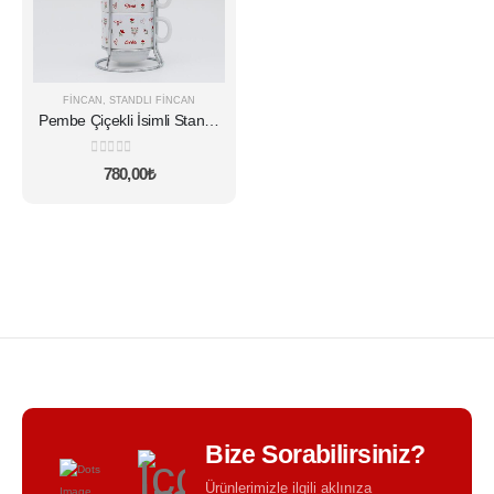
FINCAN
,
STANDLI FINCAN
Pembe Çiçekli İsimli Standlı
Fincan Seti
0
5 üzerinden
780,00
₺
Bize Sorabilirsiniz?
Ürünlerimizle ilgili aklınıza