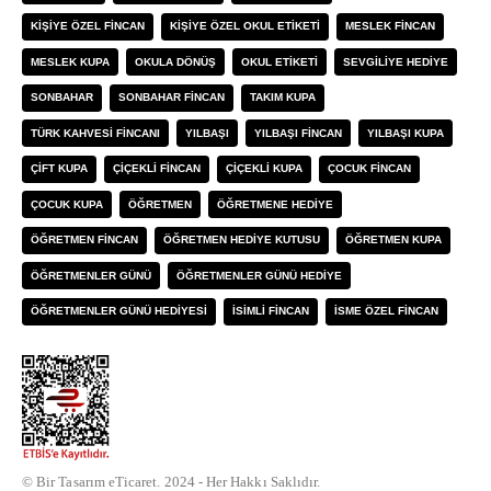
KIŞIYE ÖZEL FINCAN
KIŞIYE ÖZEL OKUL ETIKETI
MESLEK FINCAN
MESLEK KUPA
OKULA DÖNÜŞ
OKUL ETIKETI
SEVGILIYE HEDIYE
SONBAHAR
SONBAHAR FINCAN
TAKIM KUPA
TÜRK KAHVESI FINCANI
YILBAŞI
YILBAŞI FINCAN
YILBAŞI KUPA
ÇIFT KUPA
ÇIÇEKLI FINCAN
ÇIÇEKLI KUPA
ÇOCUK FINCAN
ÇOCUK KUPA
ÖĞRETMEN
ÖĞRETMENE HEDIYE
ÖĞRETMEN FINCAN
ÖĞRETMEN HEDIYE KUTUSU
ÖĞRETMEN KUPA
ÖĞRETMENLER GÜNÜ
ÖĞRETMENLER GÜNÜ HEDIYE
ÖĞRETMENLER GÜNÜ HEDIYESI
İSIMLI FINCAN
İSME ÖZEL FINCAN
© Bir Tasarım eTicaret. 2024 - Her Hakkı Saklıdır.