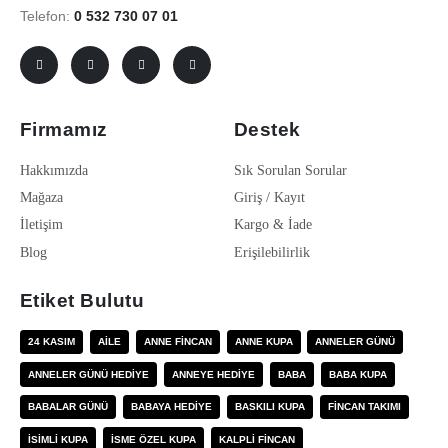
Telefon:
0 532 730 07 01
Firmamız
Destek
Hakkımızda
Sık Sorulan Sorular
Mağaza
Giriş / Kayıt
İletişim
Kargo & İade
Blog
Erişilebilirlik
Etiket Bulutu
24 KASIM
AILE
ANNE FINCAN
ANNE KUPA
ANNELER GÜNÜ
ANNELER GÜNÜ HEDIYE
ANNEYE HEDIYE
BABA
BABA KUPA
BABALAR GÜNÜ
BABAYA HEDIYE
BASKILI KUPA
FINCAN TAKIMI
ISIMLI KUPA
ISME ÖZEL KUPA
KALPLI FINCAN