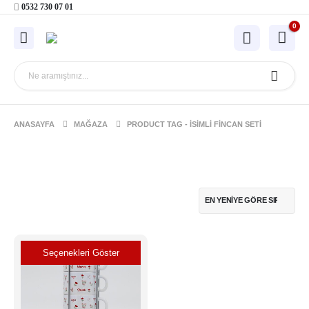
0532 730 07 01
0
ANASAYFA
MAĞAZA
PRODUCT TAG -
ISIMLI FINCAN SETI
Seçenekleri Göster