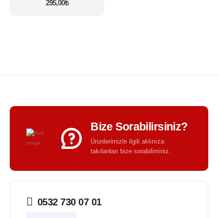
295,00
₺
var.
Seçenekler
ürün
sayfasından
seçilebilir
Bize Sorabilirsiniz?
Ürünlerimizle ilgili aklınıza
takılanları bize sorabilirsiniz.
0532 730 07 01