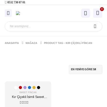
0532 730 07 01
0
ANASAYFA
MAĞAZA
PRODUCT TAG -
KIR ÇIÇEKLI FINCAN
Bu
ürünün
SWEET FINCAN
birden
Kır Çiçekli İsimli Sweet
fazla
Fincan
varyasyonu
5.00
5 üzerinden