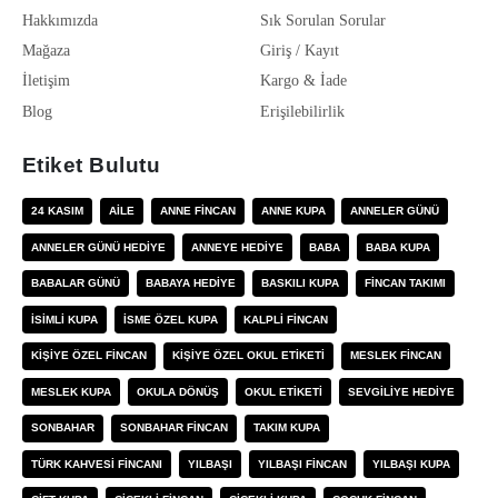
Hakkımızda
Sık Sorulan Sorular
Mağaza
Giriş / Kayıt
İletişim
Kargo & İade
Blog
Erişilebilirlik
Etiket Bulutu
24 KASIM
AILE
ANNE FINCAN
ANNE KUPA
ANNELER GÜNÜ
ANNELER GÜNÜ HEDIYE
ANNEYE HEDIYE
BABA
BABA KUPA
BABALAR GÜNÜ
BABAYA HEDIYE
BASKILI KUPA
FINCAN TAKIMI
ISIMLI KUPA
ISME ÖZEL KUPA
KALPLI FINCAN
KIŞIYE ÖZEL FINCAN
KIŞIYE ÖZEL OKUL ETIKETI
MESLEK FINCAN
MESLEK KUPA
OKULA DÖNÜŞ
OKUL ETIKETI
SEVGILIYE HEDIYE
SONBAHAR
SONBAHAR FINCAN
TAKIM KUPA
TÜRK KAHVESI FINCANI
YILBAŞI
YILBAŞI FINCAN
YILBAŞI KUPA