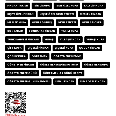
FINCAN TAKIMI
ISIMLI KUPA
ISME ÖZEL KUPA
KALPLI FINCAN
KIŞIYE ÖZEL FINCAN
KIŞIYE ÖZEL OKUL ETIKETI
MESLEK FINCAN
MESLEK KUPA
OKULA DÖNÜŞ
OKUL ETIKETI
OKUL STICKER
SONBAHAR
SONBAHAR FINCAN
TAKIM KUPA
TÜRK KAHVESI FINCANI
YILBAŞI
YILBAŞI FINCAN
YILBAŞI KUPA
ÇIFT KUPA
ÇIÇEKLI FINCAN
ÇIÇEKLI KUPA
ÇOCUK FINCAN
ÇOCUK KUPA
ÖĞRETMEN
ÖĞRETMENE HEDIYE
ÖĞRETMEN FINCAN
ÖĞRETMEN HEDIYE KUTUSU
ÖĞRETMEN KUPA
ÖĞRETMENLER GÜNÜ
ÖĞRETMENLER GÜNÜ HEDIYE
ÖĞRETMENLER GÜNÜ HEDIYESI
İSIMLI FINCAN
İSME ÖZEL FINCAN