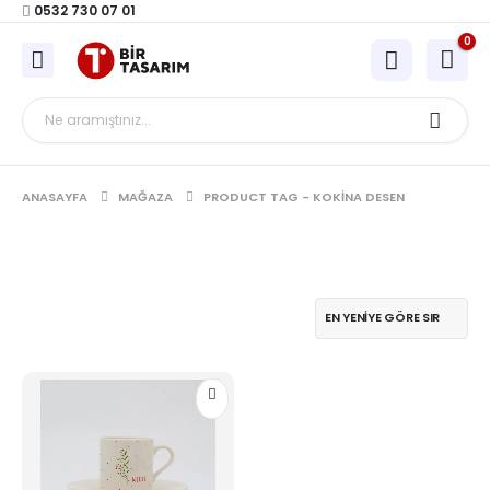
0532 730 07 01
0
ANASAYFA
MAĞAZA
PRODUCT TAG -
KOKINA DESEN
Bu
ürünün
birden
fazla
varyasyonu