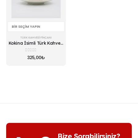
var.
Seçenekler
ürün
sayfasından
seçilebilir
TÜRK KAHVESI FINCANI
Kokina İsimli Türk Kahvesi
Fincanı
0
5 üzerinden
325,00
₺
Bize Sorabilirsiniz?