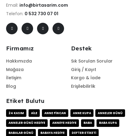
Email:
info@birtasarim.com
Telefon:
0 532 730 07 01
Firmamız
Destek
Hakkımızda
Sık Sorulan Sorular
Mağaza
Giriş / Kayıt
İletişim
Kargo & İade
Blog
Erişilebilirlik
Etiket Bulutu
24 KASIM
AILE
ANNE FINCAN
ANNE KUPA
ANNELER GÜNÜ
ANNELER GÜNÜ HEDIYE
ANNEYE HEDIYE
BABA
BABA KUPA
BABALAR GÜNÜ
BABAYA HEDIYE
DEFTER ETIKETI