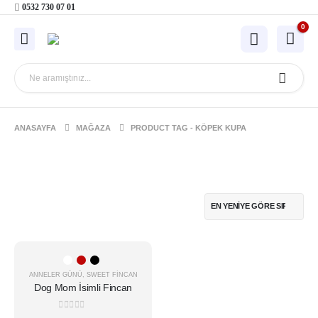
0532 730 07 01
0
ANASAYFA
MAĞAZA
PRODUCT TAG -
KÖPEK KUPA
Bu
ürünün
ANNELER GÜNÜ
,
SWEET FINCAN
birden
Dog Mom İsimli Fincan
fazla
varyasyonu
0
5 üzerinden