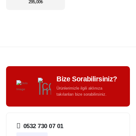
295,00
₺
var.
Seçenekler
ürün
sayfasından
seçilebilir
Bize Sorabilirsiniz?
Ürünlerimizle ilgili aklınıza
takılanları bize sorabilirsiniz.
0532 730 07 01