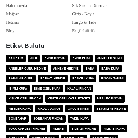
Hakkımızda
Sık Sorulan Sorular
Mağaza
Giriş / Kayıt
İletişim
Kargo & İade
Blog
Erişilebilirlik
Etiket Bulutu
24 KASIM
AILE
ANNE FINCAN
ANNE KUPA
ANNELER GÜNÜ
ANNELER GÜNÜ HEDIYE
ANNEYE HEDIYE
BABA
BABA KUPA
BABALAR GÜNÜ
BABAYA HEDIYE
BASKILI KUPA
FINCAN TAKIMI
ISIMLI KUPA
ISME ÖZEL KUPA
KALPLI FINCAN
KIŞIYE ÖZEL FINCAN
KIŞIYE ÖZEL OKUL ETIKETI
MESLEK FINCAN
MESLEK KUPA
OKULA DÖNÜŞ
OKUL ETIKETI
SEVGILIYE HEDIYE
SONBAHAR
SONBAHAR FINCAN
TAKIM KUPA
TÜRK KAHVESI FINCANI
YILBAŞI
YILBAŞI FINCAN
YILBAŞI KUPA