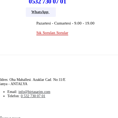
0532 730 07 01
WhatsApp
Pazartesi - Cumartesi - 9.00 - 19.00
Sık Sorulan Sorular
ddres: Oba Mahallesi. Azaklar Cad. No:11/E
lanya - ANTALYA
Email:
info@birtasarim.com
Telefon:
0 532 730 07 01