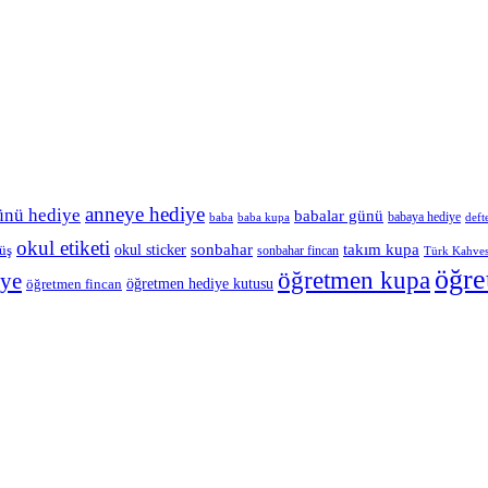
anneye hediye
ünü hediye
babalar günü
babaya hediye
baba
baba kupa
defte
okul etiketi
okul sticker
sonbahar
takım kupa
üş
sonbahar fincan
Türk Kahves
öğre
öğretmen kupa
iye
öğretmen hediye kutusu
öğretmen fincan