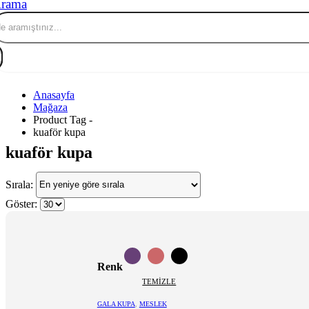
rama
Anasayfa
Mağaza
Product Tag -
kuaför kupa
kuaför kupa
Sırala:
Göster:
Bu
ürünün
Renk
birden
fazla
TEMIZLE
varyasyonu
GALA KUPA
,
MESLEK
var.