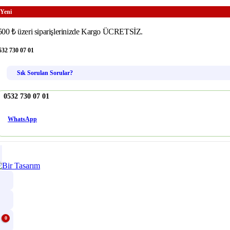
Yeni
500 ₺ üzeri siparişlerinizde Kargo ÜCRETSİZ.
532 730 07 01
Sık Sorulan Sorular?
0532 730 07 01
WhatsApp
0