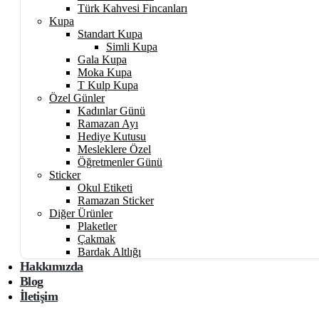
Türk Kahvesi Fincanları
Kupa
Standart Kupa
Simli Kupa
Gala Kupa
Moka Kupa
T Kulp Kupa
Özel Günler
Kadınlar Günü
Ramazan Ayı
Hediye Kutusu
Mesleklere Özel
Öğretmenler Günü
Sticker
Okul Etiketi
Ramazan Sticker
Diğer Ürünler
Plaketler
Çakmak
Bardak Altlığı
Hakkımızda
Blog
İletişim