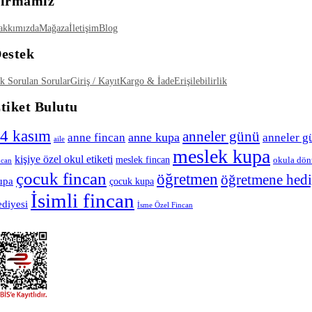
irmamız
akkımızda
Mağaza
İletişim
Blog
estek
k Sorulan Sorular
Giriş / Kayıt
Kargo & İade
Erişilebilirlik
tiket Bulutu
4 kasım
anneler günü
anne kupa
anne fincan
anneler g
aile
meslek kupa
kişiye özel okul etiketi
meslek fincan
okula dön
ncan
çocuk fincan
öğretmen
öğretmene hed
upa
çocuk kupa
İsimli fincan
ediyesi
İsme Özel Fincan