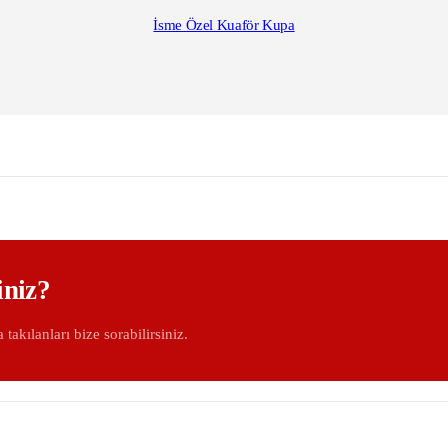
İsme Özel Kuaför Kupa
iniz?
 takılanları bize sorabilirsiniz.