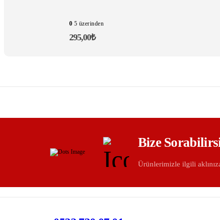
Seçenekler
ürün
0
5 üzerinden
sayfasından
seçilebilir
295,00
₺
Bize Sorabilirs
Ürünlerimizle ilgili aklınıza