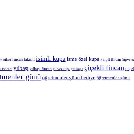
isimli kupa
isme özel kupa
fincan takımı
kalpli fincan
kişiye ö
r etiketi
çiçekli fincan
yılbaşı
çiçe
yılbaşı fincan
i Fincanı
yılbaşı kupa
çift kupa
tmenler günü
öğretmenler günü hediye
öğretmenler günü