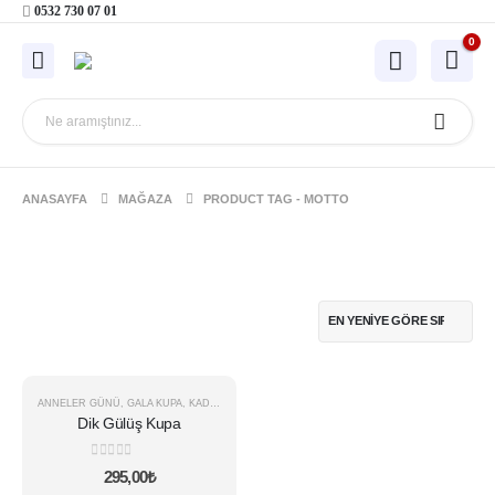
0532 730 07 01
0
ANASAYFA
MAĞAZA
PRODUCT TAG -
MOTTO
ANNELER GÜNÜ
,
GALA KUPA
,
KADINLAR GÜNÜ
Dik Gülüş Kupa
0
5 üzerinden
295,00
₺