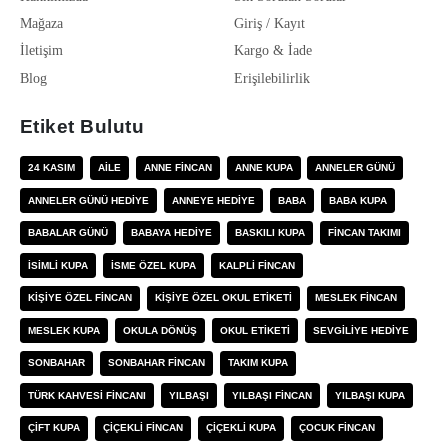
Mağaza
Giriş / Kayıt
İletişim
Kargo & İade
Blog
Erişilebilirlik
Etiket Bulutu
24 KASIM
AILE
ANNE FINCAN
ANNE KUPA
ANNELER GÜNÜ
ANNELER GÜNÜ HEDIYE
ANNEYE HEDIYE
BABA
BABA KUPA
BABALAR GÜNÜ
BABAYA HEDIYE
BASKILI KUPA
FINCAN TAKIMI
ISIMLI KUPA
ISME ÖZEL KUPA
KALPLI FINCAN
KIŞIYE ÖZEL FINCAN
KIŞIYE ÖZEL OKUL ETIKETI
MESLEK FINCAN
MESLEK KUPA
OKULA DÖNÜŞ
OKUL ETIKETI
SEVGILIYE HEDIYE
SONBAHAR
SONBAHAR FINCAN
TAKIM KUPA
TÜRK KAHVESI FINCANI
YILBAŞI
YILBAŞI FINCAN
YILBAŞI KUPA
ÇIFT KUPA
ÇIÇEKLI FINCAN
ÇIÇEKLI KUPA
ÇOCUK FINCAN