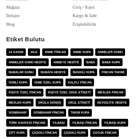
Mağaza
Giriş / Kayıt
İletişim
Kargo & İade
Blog
Erişilebilirlik
Etiket Bulutu
24 KASIM
AILE
ANNE FINCAN
ANNE KUPA
ANNELER GÜNÜ
ANNELER GÜNÜ HEDIYE
ANNEYE HEDIYE
BABA
BABA KUPA
BABALAR GÜNÜ
BABAYA HEDIYE
BASKILI KUPA
FINCAN TAKIMI
ISIMLI KUPA
ISME ÖZEL KUPA
KALPLI FINCAN
KIŞIYE ÖZEL FINCAN
KIŞIYE ÖZEL OKUL ETIKETI
MESLEK FINCAN
MESLEK KUPA
OKULA DÖNÜŞ
OKUL ETIKETI
SEVGILIYE HEDIYE
SONBAHAR
SONBAHAR FINCAN
TAKIM KUPA
TÜRK KAHVESI FINCANI
YILBAŞI
YILBAŞI FINCAN
YILBAŞI KUPA
ÇIFT KUPA
ÇIÇEKLI FINCAN
ÇIÇEKLI KUPA
ÇOCUK FINCAN