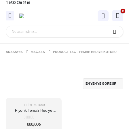
0532 730 07 01
0
ANASAYFA
MAĞAZA
PRODUCT TAG -
PEMBE HEDIYE KUTUSU
HEDIYE KUTUSU
Fiyonk Temalı Hediye
Kutusu
0
5 üzerinden
880,00
₺