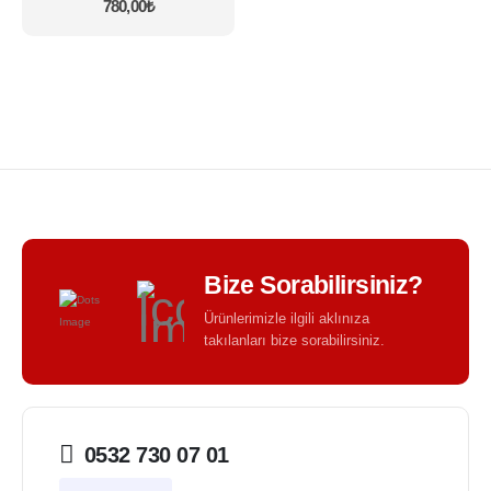
var.
780,00
₺
Seçenekler
ürün
sayfasından
seçilebilir
Bize Sorabilirsiniz?
Ürünlerimizle ilgili aklınıza
takılanları bize sorabilirsiniz.
0532 730 07 01