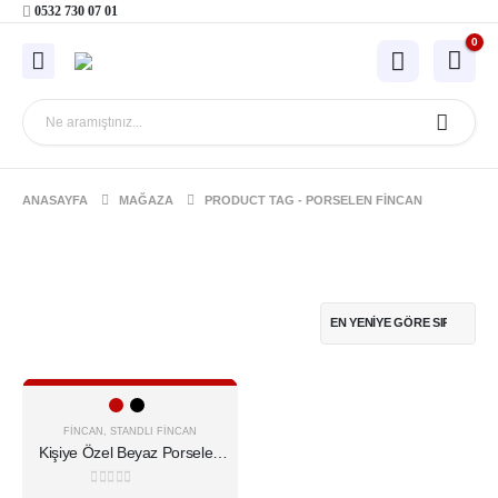
0532 730 07 01
0
ANASAYFA
MAĞAZA
PRODUCT TAG -
PORSELEN FINCAN
Bu
Seçenekleri Göster
ürünün
birden
FINCAN
,
STANDLI FINCAN
Kişiye Özel Beyaz Porselen
fazla
Fincan Seti
varyasyonu
0
5 üzerinden