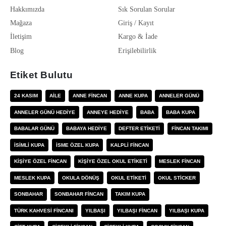
Hakkımızda
Sık Sorulan Sorular
Mağaza
Giriş / Kayıt
İletişim
Kargo & İade
Blog
Erişilebilirlik
Etiket Bulutu
24 KASIM
AILE
ANNE FINCAN
ANNE KUPA
ANNELER GÜNÜ
ANNELER GÜNÜ HEDIYE
ANNEYE HEDIYE
BABA
BABA KUPA
BABALAR GÜNÜ
BABAYA HEDIYE
DEFTER ETIKETI
FINCAN TAKIMI
ISIMLI KUPA
ISME ÖZEL KUPA
KALPLI FINCAN
KIŞIYE ÖZEL FINCAN
KIŞIYE ÖZEL OKUL ETIKETI
MESLEK FINCAN
MESLEK KUPA
OKULA DÖNÜŞ
OKUL ETIKETI
OKUL STICKER
SONBAHAR
SONBAHAR FINCAN
TAKIM KUPA
TÜRK KAHVESI FINCANI
YILBAŞI
YILBAŞI FINCAN
YILBAŞI KUPA