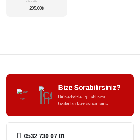
varyasyonu
0
5 üzerinden
295,00
₺
var.
Seçenekler
ürün
sayfasından
seçilebilir
Bize Sorabilirsiniz?
Ürünlerimizle ilgili aklınıza
takılanları bize sorabilirsiniz.
0532 730 07 01