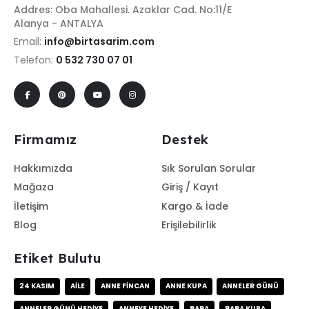
Addres: Oba Mahallesi. Azaklar Cad. No:11/E
Alanya - ANTALYA
Email:
info@birtasarim.com
Telefon:
0 532 730 07 01
Firmamız
Destek
Hakkımızda
Sık Sorulan Sorular
Mağaza
Giriş / Kayıt
İletişim
Kargo & İade
Blog
Erişilebilirlik
Etiket Bulutu
24 KASIM
AILE
ANNE FINCAN
ANNE KUPA
ANNELER GÜNÜ
ANNELER GÜNÜ HEDIYE
ANNEYE HEDIYE
BABA
BABA KUPA