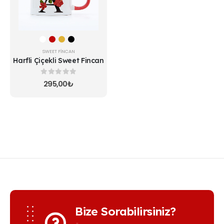
var.
Seçenekler
ürün
sayfasından
seçilebilir
SWEET FINCAN
Harfli Çiçekli Sweet Fincan
0
5 üzerinden
295,00
₺
Bize Sorabilirsiniz?