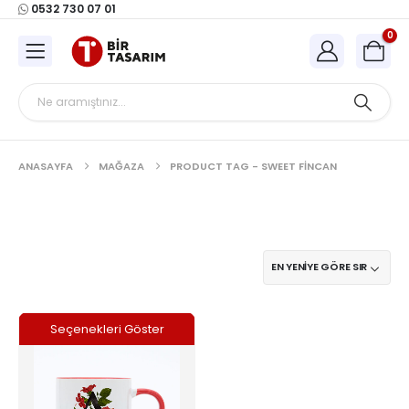
0532 730 07 01
0
ANASAYFA
MAĞAZA
PRODUCT TAG -
SWEET FINCAN
Bu
Seçenekleri Göster
ürünün
birden
fazla
varyasyonu