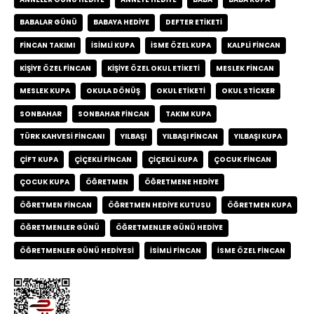
BABALAR GÜNÜ
BABAYA HEDIYE
DEFTER ETIKETI
FINCAN TAKIMI
ISIMLI KUPA
ISME ÖZEL KUPA
KALPLI FINCAN
KIŞIYE ÖZEL FINCAN
KIŞIYE ÖZEL OKUL ETIKETI
MESLEK FINCAN
MESLEK KUPA
OKULA DÖNÜŞ
OKUL ETIKETI
OKUL STICKER
SONBAHAR
SONBAHAR FINCAN
TAKIM KUPA
TÜRK KAHVESI FINCANI
YILBAŞI
YILBAŞI FINCAN
YILBAŞI KUPA
ÇIFT KUPA
ÇIÇEKLI FINCAN
ÇIÇEKLI KUPA
ÇOCUK FINCAN
ÇOCUK KUPA
ÖĞRETMEN
ÖĞRETMENE HEDIYE
ÖĞRETMEN FINCAN
ÖĞRETMEN HEDIYE KUTUSU
ÖĞRETMEN KUPA
ÖĞRETMENLER GÜNÜ
ÖĞRETMENLER GÜNÜ HEDIYE
ÖĞRETMENLER GÜNÜ HEDIYESI
İSIMLI FINCAN
İSME ÖZEL FINCAN