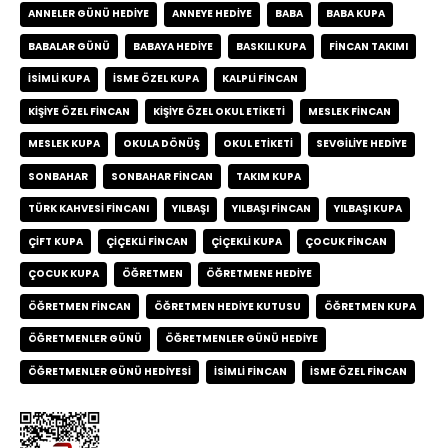
ANNELER GÜNÜ HEDIYE
ANNEYE HEDIYE
BABA
BABA KUPA
BABALAR GÜNÜ
BABAYA HEDIYE
BASKILI KUPA
FINCAN TAKIMI
ISIMLI KUPA
ISME ÖZEL KUPA
KALPLI FINCAN
KIŞIYE ÖZEL FINCAN
KIŞIYE ÖZEL OKUL ETIKETI
MESLEK FINCAN
MESLEK KUPA
OKULA DÖNÜŞ
OKUL ETIKETI
SEVGILIYE HEDIYE
SONBAHAR
SONBAHAR FINCAN
TAKIM KUPA
TÜRK KAHVESI FINCANI
YILBAŞI
YILBAŞI FINCAN
YILBAŞI KUPA
ÇIFT KUPA
ÇIÇEKLI FINCAN
ÇIÇEKLI KUPA
ÇOCUK FINCAN
ÇOCUK KUPA
ÖĞRETMEN
ÖĞRETMENE HEDIYE
ÖĞRETMEN FINCAN
ÖĞRETMEN HEDIYE KUTUSU
ÖĞRETMEN KUPA
ÖĞRETMENLER GÜNÜ
ÖĞRETMENLER GÜNÜ HEDIYE
ÖĞRETMENLER GÜNÜ HEDIYESI
İSIMLI FINCAN
İSME ÖZEL FINCAN