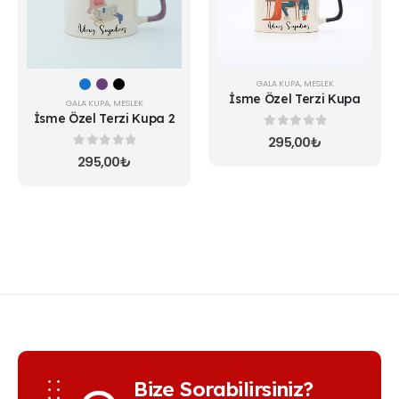
var.
Seçenekler
ürün
sayfasından
seçilebilir
GALA KUPA
,
MESLEK
İsme Özel Terzi Kupa
GALA KUPA
,
MESLEK
İsme Özel Terzi Kupa 2
0
5 üzerinden
295,00
₺
0
5 üzerinden
295,00
₺
Bize Sorabilirsiniz?