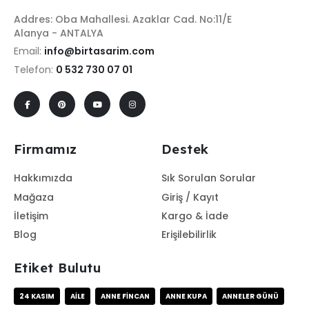
Addres: Oba Mahallesi. Azaklar Cad. No:11/E
Alanya - ANTALYA
Email:
info@birtasarim.com
Telefon:
0 532 730 07 01
Firmamız
Destek
Hakkımızda
Sık Sorulan Sorular
Mağaza
Giriş / Kayıt
İletişim
Kargo & İade
Blog
Erişilebilirlik
Etiket Bulutu
24 KASIM
AILE
ANNE FINCAN
ANNE KUPA
ANNELER GÜNÜ