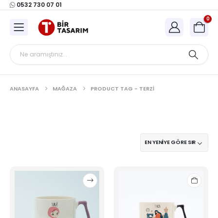
0532 730 07 01
0
ANASAYFA
MAĞAZA
PRODUCT TAG -
TERZI
Bu
ürünün
birden
fazla
varyasyonu