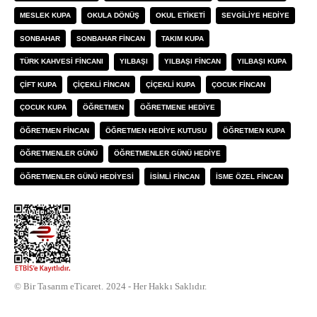
MESLEK KUPA
OKULA DÖNÜŞ
OKUL ETIKETI
SEVGILIYE HEDIYE
SONBAHAR
SONBAHAR FINCAN
TAKIM KUPA
TÜRK KAHVESI FINCANI
YILBAŞI
YILBAŞI FINCAN
YILBAŞI KUPA
ÇIFT KUPA
ÇIÇEKLI FINCAN
ÇIÇEKLI KUPA
ÇOCUK FINCAN
ÇOCUK KUPA
ÖĞRETMEN
ÖĞRETMENE HEDIYE
ÖĞRETMEN FINCAN
ÖĞRETMEN HEDIYE KUTUSU
ÖĞRETMEN KUPA
ÖĞRETMENLER GÜNÜ
ÖĞRETMENLER GÜNÜ HEDIYE
ÖĞRETMENLER GÜNÜ HEDIYESI
İSIMLI FINCAN
İSME ÖZEL FINCAN
© Bir Tasarım eTicaret. 2024 - Her Hakkı Saklıdır.