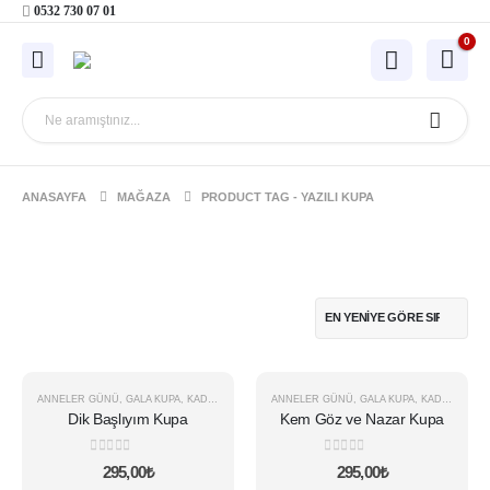
0532 730 07 01
0
ANASAYFA
MAĞAZA
PRODUCT TAG -
YAZILI KUPA
ANNELER GÜNÜ
,
GALA KUPA
,
KADINLAR GÜNÜ
ANNELER GÜNÜ
,
GALA KUPA
,
KADINLAR GÜNÜ
Dik Başlıyım Kupa
Kem Göz ve Nazar Kupa
0
5 üzerinden
0
5 üzerinden
295,00
₺
295,00
₺