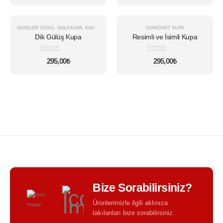
Seçenekleri Göster
ANNELER GÜNÜ
,
GALA KUPA
,
KADINLAR GÜNÜ
STANDART KUPA
ÇOK SATAN
Dik Gülüş Kupa
Resimli ve İsimli Kupa
0
5 üzerinden
0
5 üzerinden
295,00
₺
295,00
₺
Bize Sorabilirsiniz?
Ürünlerimizle ilgili aklınıza
takılanları bize sorabilirsiniz.