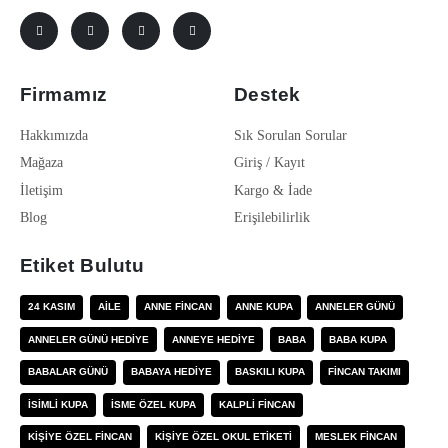
Firmamız
Destek
Hakkımızda
Sık Sorulan Sorular
Mağaza
Giriş / Kayıt
İletişim
Kargo & İade
Blog
Erişilebilirlik
Etiket Bulutu
24 KASIM
AILE
ANNE FINCAN
ANNE KUPA
ANNELER GÜNÜ
ANNELER GÜNÜ HEDIYE
ANNEYE HEDIYE
BABA
BABA KUPA
BABALAR GÜNÜ
BABAYA HEDIYE
BASKILI KUPA
FINCAN TAKIMI
ISIMLI KUPA
ISME ÖZEL KUPA
KALPLI FINCAN
KIŞIYE ÖZEL FINCAN
KIŞIYE ÖZEL OKUL ETIKETI
MESLEK FINCAN