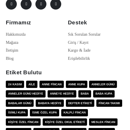
Firmamız
Destek
Hakkımızda
Sık Sorulan Sorular
Mağaza
Giriş / Kayıt
İletişim
Kargo & İade
Blog
Erişilebilirlik
Etiket Bulutu
24 KASIM
AILE
ANNE FINCAN
ANNE KUPA
ANNELER GÜNÜ
ANNELER GÜNÜ HEDIYE
ANNEYE HEDIYE
BABA
BABA KUPA
BABALAR GÜNÜ
BABAYA HEDIYE
DEFTER ETIKETI
FINCAN TAKIMI
ISIMLI KUPA
ISME ÖZEL KUPA
KALPLI FINCAN
KIŞIYE ÖZEL FINCAN
KIŞIYE ÖZEL OKUL ETIKETI
MESLEK FINCAN