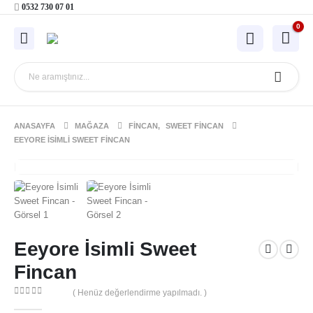
0532 730 07 01
0
ANASAYFA
MAĞAZA
FINCAN
,
SWEET FINCAN
EEYORE İSIMLI SWEET FINCAN
Eeyore İsimli Sweet
Fincan
( Henüz değerlendirme yapılmadı. )
0
out of 5