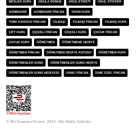
MESLEK KUPA
OKULA DÖNÜŞ
OKUL ETIKETI
OKUL STICKER
SONBAHAR
SONBAHAR FINCAN
TAKIM KUPA
TÜRK KAHVESI FINCANI
YILBAŞI
YILBAŞI FINCAN
YILBAŞI KUPA
ÇIFT KUPA
ÇIÇEKLI FINCAN
ÇIÇEKLI KUPA
ÇOCUK FINCAN
ÇOCUK KUPA
ÖĞRETMEN
ÖĞRETMENE HEDIYE
ÖĞRETMEN FINCAN
ÖĞRETMEN HEDIYE KUTUSU
ÖĞRETMEN KUPA
ÖĞRETMENLER GÜNÜ
ÖĞRETMENLER GÜNÜ HEDIYE
ÖĞRETMENLER GÜNÜ HEDIYESI
İSIMLI FINCAN
İSME ÖZEL FINCAN
© Bir Tasarım eTicaret. 2024 - Her Hakkı Saklıdır.