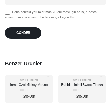
Daha sonraki yorumlarımda kullanılması için adım, e-posta
adresim ve site adresim bu tarayıcıya kaydedilsin.
Benzer Ürünler
SWEET FINCAN
SWEET FINCAN
İsme Özel Mickey Mouse
Bubbles İsimli Sweet Fincan
Fincan
0
5 üzerinden
0
5 üzerinden
295,00
₺
295,00
₺