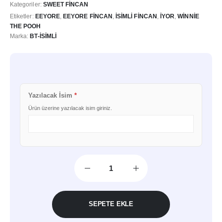
Kategoriler:
SWEET FINCAN
Etiketler:
EEYORE
,
EEYORE FINCAN
,
İSIMLI FINCAN
,
IYOR
,
WINNIE
THE POOH
Marka:
BT-İSIMLI
Yazılacak İsim
*
Ürün üzerine yazılacak isim giriniz.
SEPETE EKLE